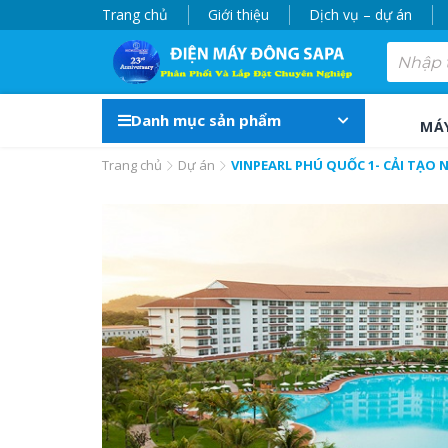
Trang chủ
Giới thiệu
Dịch vụ – dự án
Danh mục sản phẩm
MÁ
Trang chủ
Dự án
VINPEARL PHÚ QUỐC 1- CẢI TẠO