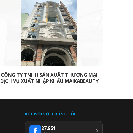
CÔNG TY TNHH SẢN XUẤT THƯƠNG MẠI
TRUNG
DỊCH VỤ XUẤT NHẬP KHẨU MAIKABEAUTY
TRƯN
KẾT NỐI VỚI CHÚNG TÔI
27.851