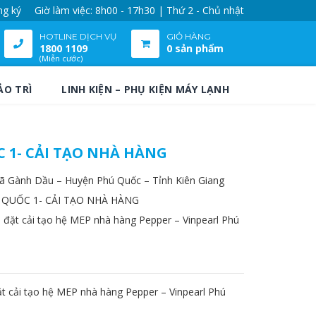
ng ký
Giờ làm việc: 8h00 - 17h30 | Thứ 2 - Chủ nhật
HOTLINE DỊCH VỤ
GIỎ HÀNG
1800 1109
0 sản phẩm
(Miễn cước)
ẢO TRÌ
LINH KIỆN – PHỤ KIỆN MÁY LẠNH
 1- CẢI TẠO NHÀ HÀNG
Xã Gành Dầu – Huyện Phú Quốc – Tỉnh Kiên Giang
 QUỐC 1- CẢI TẠO NHÀ HÀNG
p đặt cải tạo hệ MEP nhà hàng Pepper – Vinpearl Phú
t cải tạo hệ MEP nhà hàng Pepper – Vinpearl Phú