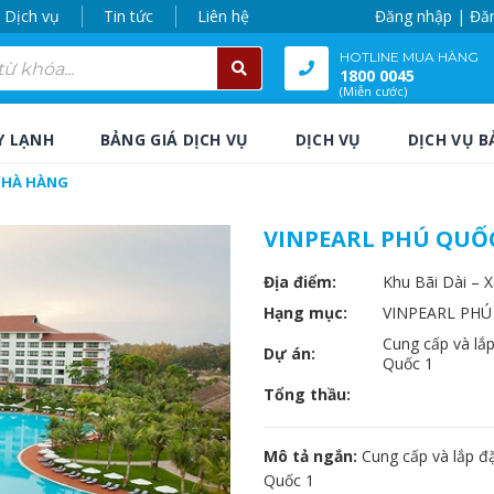
Dịch vụ
Tin tức
Liên hệ
Đăng nhập | Đă
HOTLINE MUA HÀNG
1800 0045
(Miễn cước)
Y LẠNH
BẢNG GIÁ DỊCH VỤ
DỊCH VỤ
DỊCH VỤ B
 NHÀ HÀNG
VINPEARL PHÚ QUỐC
Địa điểm:
Khu Bãi Dài – 
Hạng mục:
VINPEARL PHÚ
Cung cấp và lắ
Dự án:
Quốc 1
Tổng thầu:
Mô tả ngắn:
Cung cấp và lắp đặ
Quốc 1