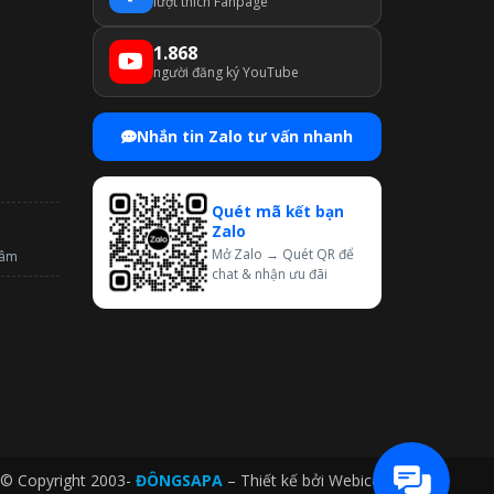
lượt thích Fanpage
1.868
người đăng ký YouTube
Nhắn tin Zalo tư vấn nhanh
Quét mã kết bạn
Zalo
Mở Zalo → Quét QR để
tâm
chat & nhận ưu đãi
© Copyright 2003-
ĐÔNGSAPA
– Thiết kế bởi
Webico