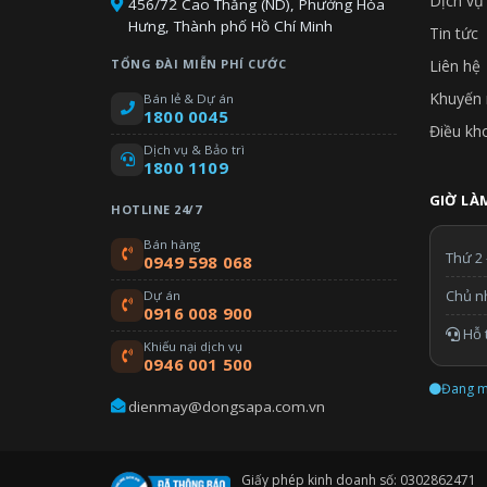
Dịch vụ
456/72 Cao Thắng (ND), Phường Hòa
Hưng, Thành phố Hồ Chí Minh
Tin tức
TỔNG ĐÀI MIỄN PHÍ CƯỚC
Liên hệ
Khuyến 
Bán lẻ & Dự án
1800 0045
Điều kh
Dịch vụ & Bảo trì
1800 1109
GIỜ LÀM
HOTLINE 24/7
Bán hàng
Thứ 2 
0949 598 068
Chủ n
Dự án
0916 008 900
Hỗ t
Khiếu nại dịch vụ
0946 001 500
Đang m
dienmay@dongsapa.com.vn
Giấy phép kinh doanh số: 0302862471