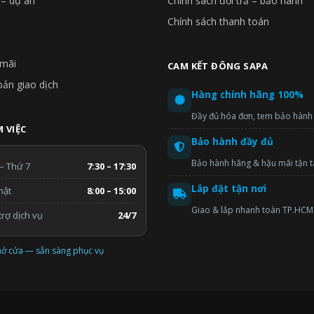
 – dự án
Chính sách đổi trả – bảo hành
Chính sách thanh toán
mãi
CAM KẾT ĐÔNG SAPA
oản giao dịch
Hàng chính hãng 100%
Đầy đủ hóa đơn, tem bảo hành
 VIỆC
Bảo hành đầy đủ
Bảo hành hãng & hậu mãi tận 
– Thứ 7
7:30 – 17:30
Lắp đặt tận nơi
hật
8:00 – 15:00
Giao & lắp nhanh toàn TP.HCM
rợ dịch vụ
24/7
ở cửa — sẵn sàng phục vụ