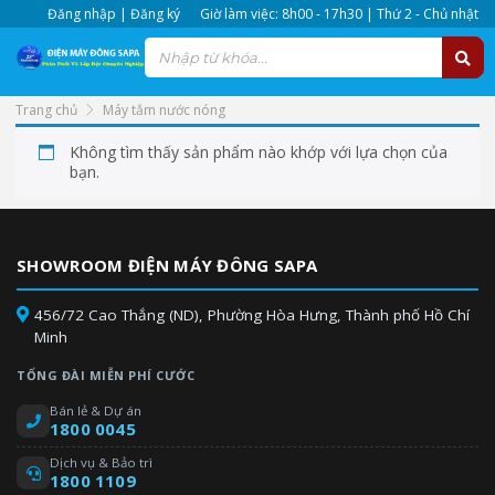
Đăng nhập | Đăng ký
Giờ làm việc: 8h00 - 17h30 | Thứ 2 - Chủ nhật
Trang chủ
Máy tắm nước nóng
Mua máy tắm nước nóng giá rẻ, đổi trả trong 30 ngày khi có lỗi.
Không tìm thấy sản phẩm nào khớp với lựa chọn của
Máy tắm nước nóng bao giá toàn kênh siêu thị Miền Nam, giá
bạn.
bao trọn gói.
SHOWROOM ĐIỆN MÁY ĐÔNG SAPA
456/72 Cao Thắng (ND), Phường Hòa Hưng, Thành phố Hồ Chí
Minh
TỔNG ĐÀI MIỄN PHÍ CƯỚC
Bán lẻ & Dự án
1800 0045
Dịch vụ & Bảo trì
1800 1109