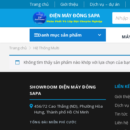
Trang chủ
Giới thiệu
Dịch vụ – dự án
Danh mục sản phẩm
MÁ
Trang chủ
Hệ Thống Multi
Không tìm thấy sản phẩm nào khớp với lựa chọn của bạn
LIÊN K
SHOWROOM ĐIỆN MÁY ĐÔNG
SAPA
Giới thi
Dịch vụ
456/72 Cao Thắng (ND), Phường Hòa
Hưng, Thành phố Hồ Chí Minh
Tin tức
TỔNG ĐÀI MIỄN PHÍ CƯỚC
Liên hệ