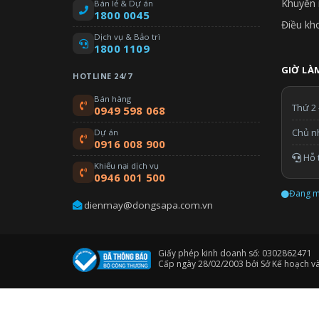
Khuyến 
Bán lẻ & Dự án
1800 0045
Điều kh
Dịch vụ & Bảo trì
1800 1109
GIỜ LÀM
HOTLINE 24/7
Bán hàng
Thứ 2 
0949 598 068
Chủ n
Dự án
0916 008 900
Hỗ t
Khiếu nại dịch vụ
0946 001 500
Đang m
dienmay@dongsapa.com.vn
Giấy phép kinh doanh số: 0302862471
Cấp ngày 28/02/2003 bởi Sở Kế hoạch v