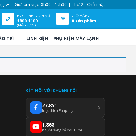
ng ký
Giờ làm việc: 8h00 - 17h30 | Thứ 2 - Chủ nhật
HOTLINE DỊCH VỤ
GIỎ HÀNG
1800 1109
0 sản phẩm
(Miễn cước)
ẢO TRÌ
LINH KIỆN – PHỤ KIỆN MÁY LẠNH
KẾT NỐI VỚI CHÚNG TÔI
27.851
lượt thích Fanpage
1.868
người đăng ký YouTube