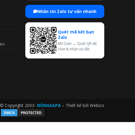
Nhắn tin Zalo tư vấn nhanh
Quét mã kết bạn
Zalo
Mở Zalo → Quét QR để
tâm
chat & nhận ưu đãi
© Copyright 2003-
ĐÔNGSAPA
– Thiết kế bởi
Webico