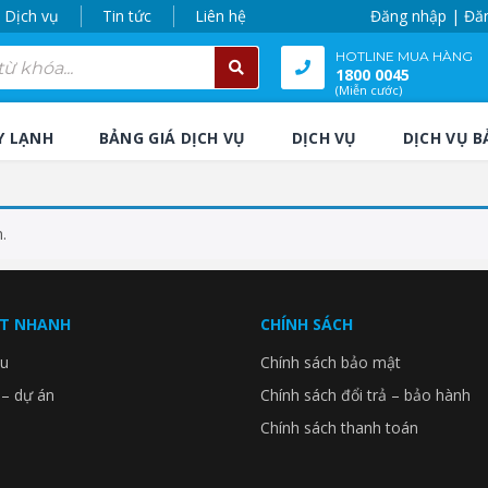
Dịch vụ
Tin tức
Liên hệ
Đăng nhập | Đă
HOTLINE MUA HÀNG
1800 0045
(Miễn cước)
Y LẠNH
BẢNG GIÁ DỊCH VỤ
DỊCH VỤ
DỊCH VỤ B
.
ẾT NHANH
CHÍNH SÁCH
ệu
Chính sách bảo mật
 – dự án
Chính sách đổi trả – bảo hành
Chính sách thanh toán