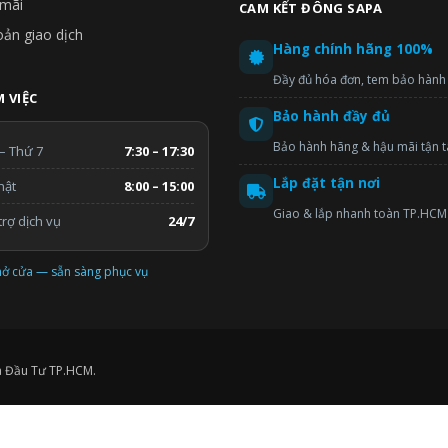
mãi
CAM KẾT ĐÔNG SAPA
oản giao dịch
Hàng chính hãng 100%
Đầy đủ hóa đơn, tem bảo hành
 VIỆC
Bảo hành đầy đủ
Bảo hành hãng & hậu mãi tận 
– Thứ 7
7:30 – 17:30
Lắp đặt tận nơi
hật
8:00 – 15:00
Giao & lắp nhanh toàn TP.HCM
rợ dịch vụ
24/7
ở cửa — sẵn sàng phục vụ
à Đầu Tư TP.HCM.