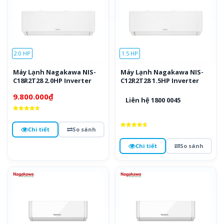
2.0 HP
1.5 HP
Máy Lạnh Nagakawa NIS-
Máy Lạnh Nagakawa NIS-
C18R2T28 2.0HP Inverter
C12R2T28 1.5HP Inverter
9.800.000
₫
Liên hệ 1800 0045
Được xếp
hạng
4.7
Chi tiết
So sánh
5 sao
Được xếp
hạng
4.7
Chi tiết
So sánh
5 sao