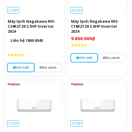
2.5 HP
2.0 HP
Máy lạnh Nagakawa NIS-
Máy lạnh Nagakawa NIS-
C24R2T29 2.5HP Inverter
C18R2T29 2.0HP Inverter
2024
2024
9.800.000
₫
Liên hệ 1800 0045
Được xếp
hạng
4.6
Chi tiết
So sánh
5 sao
Được xếp
hạng
4.8
Chi tiết
So sánh
5 sao
1.5 HP
1.0 HP