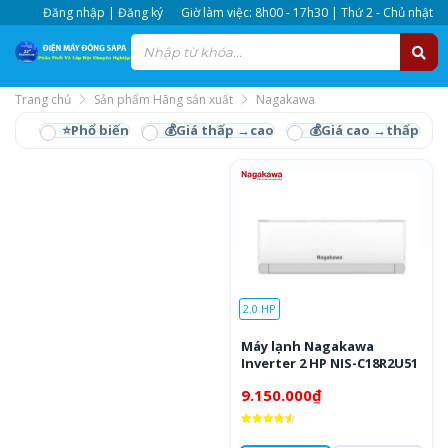
Đăng nhập | Đăng ký
Giờ làm việc: 8h00 - 17h30 | Thứ 2 - Chủ nhật
Trang chủ
Sản phẩm Hãng sản xuất
Nagakawa
Nagakawa
2.0 HP
Máy lạnh Nagakawa
Inverter 2 HP NIS-C18R2U51
9.150.000
₫
Được xếp
hạng