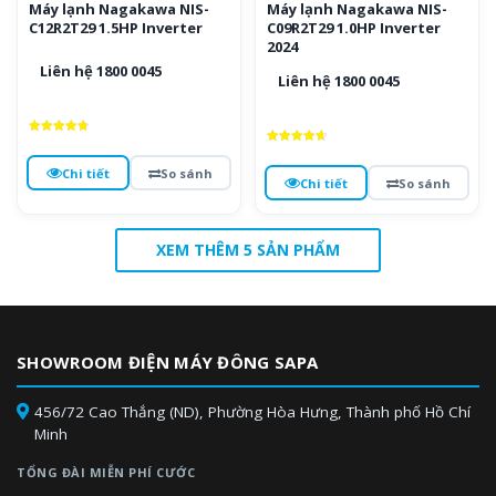
Máy lạnh Nagakawa NIS-
Máy lạnh Nagakawa NIS-
C12R2T29 1.5HP Inverter
C09R2T29 1.0HP Inverter
2024
Liên hệ 1800 0045
Liên hệ 1800 0045
Được xếp
Được xếp
hạng
hạng
4.8
Chi tiết
So sánh
4.7
5 sao
Chi tiết
So sánh
5 sao
XEM THÊM 5 SẢN PHẨM
SHOWROOM ĐIỆN MÁY ĐÔNG SAPA
456/72 Cao Thắng (ND), Phường Hòa Hưng, Thành phố Hồ Chí
Minh
TỔNG ĐÀI MIỄN PHÍ CƯỚC