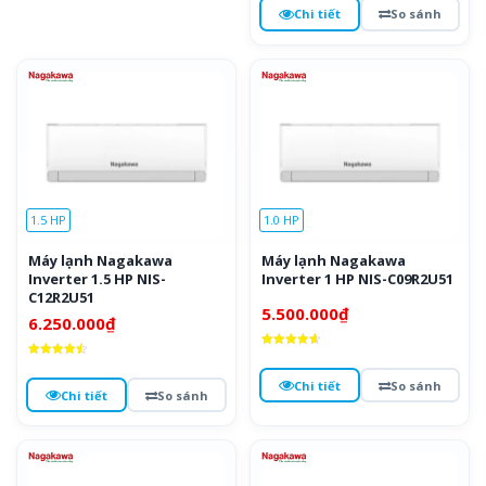
4.6
Chi tiết
So sánh
5 sao
1.5 HP
1.0 HP
Máy lạnh Nagakawa
Máy lạnh Nagakawa
Inverter 1.5 HP NIS-
Inverter 1 HP NIS-C09R2U51
C12R2U51
5.500.000
₫
6.250.000
₫
Được xếp
Được xếp
hạng
hạng
4.7
Chi tiết
So sánh
4.5
5 sao
Chi tiết
So sánh
5 sao