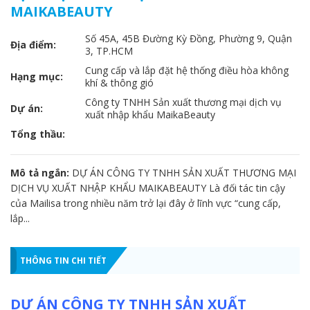
MAIKABEAUTY
Số 45A, 45B Đường Kỳ Đồng, Phường 9, Quận
Địa điểm:
3, TP.HCM
Cung cấp và lắp đặt hệ thống điều hòa không
Hạng mục:
khí & thông gió
Công ty TNHH Sản xuất thương mại dịch vụ
Dự án:
xuất nhập khẩu MaikaBeauty
Tổng thầu:
Mô tả ngắn:
DỰ ÁN CÔNG TY TNHH SẢN XUẤT THƯƠNG MẠI
DỊCH VỤ XUẤT NHẬP KHẨU MAIKABEAUTY Là đối tác tin cậy
của Mailisa trong nhiều năm trở lại đây ở lĩnh vực “cung cấp,
lắp...
THÔNG TIN CHI TIẾT
DỰ ÁN CÔNG TY TNHH SẢN XUẤT