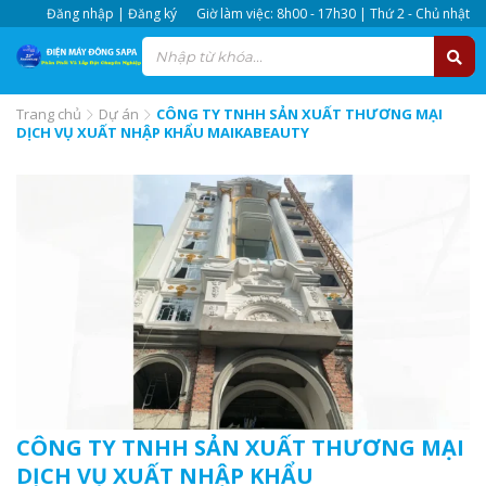
Đăng nhập | Đăng ký
Giờ làm việc: 8h00 - 17h30 | Thứ 2 - Chủ nhật
Trang chủ
Dự án
CÔNG TY TNHH SẢN XUẤT THƯƠNG MẠI
DỊCH VỤ XUẤT NHẬP KHẨU MAIKABEAUTY
CÔNG TY TNHH SẢN XUẤT THƯƠNG MẠI
DỊCH VỤ XUẤT NHẬP KHẨU