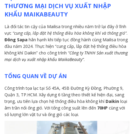
THƯƠNG MẠI DỊCH VỤ XUẤT NHẬP
KHẨU MAIKABEAUTY
Là đối tác tin cậy của Mailisa trong nhiều năm trở lại đây ở lĩnh
vực
“cung cấp, lắp đặt hệ thống điều hòa không khí và thông gió”
.
Đông Sapa
hân hạnh khi tiếp tục đồng hành cùng Mailisa trong
đầu năm 2024. Thực hiện “cung cấp, lắp đặt hệ thống điều hòa
không khí Daikin” cho công trình
“
Công ty TNHH Sản xuất thương
mại dịch vụ xuất nhập khẩu MaikaBeauty”
.
TỔNG QUAN VỀ DỰ ÁN
Công trình tọa lạc tại Số 45A, 45B Đường Kỳ Đồng, Phường 9,
Quận 3, TP.HCM. Xây dựng 6 tầng theo thiết kế hiện đại, sang
trọng, ưu tiên lựa chọn hệ thống điều hòa không khí
Daikin
loại
âm trần nối ống gió. Với tổng công suất lên đến
70HP
cùng với
số lượng lớn vật tư và ống gió các loại.