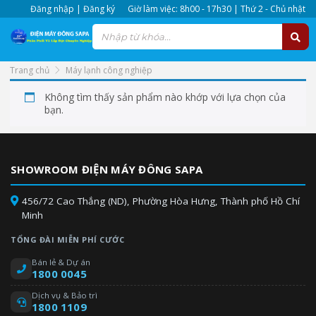
Đăng nhập | Đăng ký
Giờ làm việc: 8h00 - 17h30 | Thứ 2 - Chủ nhật
Trang chủ
Máy lạnh công nghiệp
Không tìm thấy sản phẩm nào khớp với lựa chọn của
bạn.
SHOWROOM ĐIỆN MÁY ĐÔNG SAPA
456/72 Cao Thắng (ND), Phường Hòa Hưng, Thành phố Hồ Chí
Minh
TỔNG ĐÀI MIỄN PHÍ CƯỚC
Bán lẻ & Dự án
1800 0045
Dịch vụ & Bảo trì
1800 1109