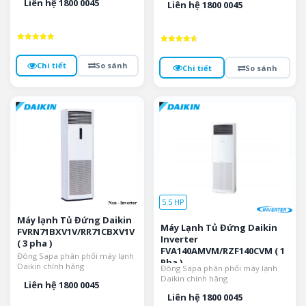
Liên hệ 1800 0045
Liên hệ 1800 0045
Được xếp
Được xếp
hạng
hạng
4.9
4.7
Chi tiết
So sánh
Chi tiết
So sánh
5 sao
5 sao
5.5 HP
Máy lạnh Tủ Đứng Daikin
Máy Lạnh Tủ Đứng Daikin
FVRN71BXV1V/RR71CBXV1V
Inverter
( 3 pha )
FVA140AMVM/RZF140CVM ( 1
Đông Sapa phân phối máy lạnh
Pha )
Daikin chính hãng
Đông Sapa phân phối máy lạnh
Daikin chính hãng
Liên hệ 1800 0045
Liên hệ 1800 0045