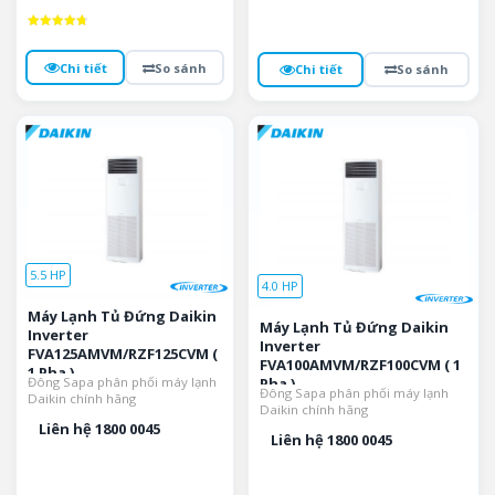
Được xếp
hạng
4.8
Chi tiết
So sánh
Chi tiết
So sánh
5 sao
5.5 HP
4.0 HP
Máy Lạnh Tủ Đứng Daikin
Máy Lạnh Tủ Đứng Daikin
Inverter
Inverter
FVA125AMVM/RZF125CVM (
FVA100AMVM/RZF100CVM ( 1
1 Pha )
Đông Sapa phân phối máy lạnh
Pha )
Đông Sapa phân phối máy lạnh
Daikin chính hãng
Daikin chính hãng
Liên hệ 1800 0045
Liên hệ 1800 0045