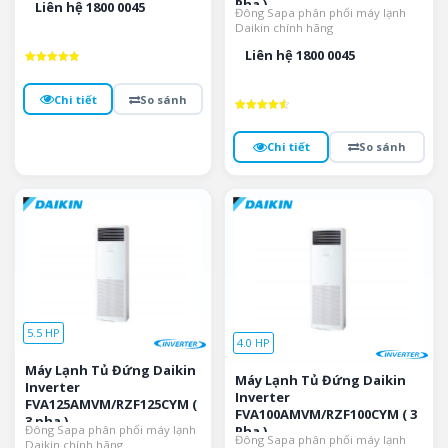
Pha )
Liên hệ 1800 0045
Đông Sapa phân phối máy lạnh
Daikin chính hãng
Liên hệ 1800 0045
Được xếp
hạng
5
Chi tiết
So sánh
5 sao
Được xếp
hạng
4.6
Chi tiết
So sánh
5 sao
5.5 HP
4.0 HP
Máy Lạnh Tủ Đứng Daikin
Máy Lạnh Tủ Đứng Daikin
Inverter
Inverter
FVA125AMVM/RZF125CYM (
FVA100AMVM/RZF100CYM ( 3
3 pha )
Đông Sapa phân phối máy lạnh
Pha )
Đông Sapa phân phối máy lạnh
Daikin chính hãng