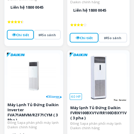
Daikin chính hãng
Liên hệ 1800 0045
Liên hệ 1800 0045
Được xếp
hạng
Được xếp
4.5
hạng
Chi tiết
So sánh
5 sao
4.3
Chi tiết
So sánh
5 sao
4.0 HP
Máy Lạnh Tủ Đứng Daikin
Máy lạnh Tủ Đứng Daikin
Inverter
FVRN100BXV1V/RR100DBXY1V
FVA71AMVM/RZF71CYM ( 3
( 3 pha )
Pha )
Đông Sapa phân phối máy lạnh
Đông Sapa phân phối máy lạnh
Daikin chính hãng
Daikin chính hãng