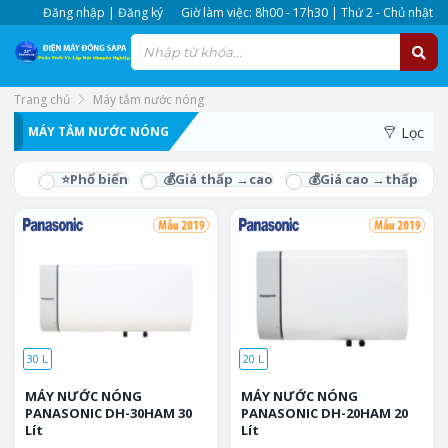
Đăng nhập | Đăng ký
Giờ làm việc: 8h00 - 17h30 | Thứ 2 - Chủ nhật
Trang chủ
Máy tắm nước nóng
Mua máy tắm nước nóng giá rẻ, đổi trả trong 30 ngày khi có lỗi.
MÁY TẮM NƯỚC NÓNG
Lọc
Máy tắm nước nóng bao giá toàn kênh siêu thị Miền Nam, giá
bao trọn gói.
30 L
20 L
MÁY NƯỚC NÓNG
MÁY NƯỚC NÓNG
PANASONIC DH-30HAM 30
PANASONIC DH-20HAM 20
Lít
Lít