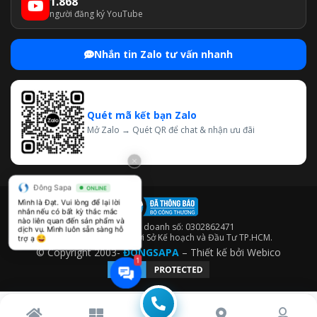
1.868
người đăng ký YouTube
Nhắn tin Zalo tư vấn nhanh
Quét mã kết bạn Zalo
Mở Zalo → Quét QR để chat & nhận ưu đãi
Đông Sapa
ONLINE
Mình là Đạt. Vui lòng để lại lời 
nhắn nếu có bất kỳ thắc mắc 
nào liên quan đến sản phẩm và 
Giấy phép kinh doanh số: 0302862471
dịch vụ. Mình luôn sẵn sàng hỗ 
Cấp ngày 28/02/2003 bởi Sở Kế hoạch và Đầu Tư TP.HCM.
trợ ạ 
© Copyright 2003-
ĐÔNGSAPA
– Thiết kế bởi
Webico
1