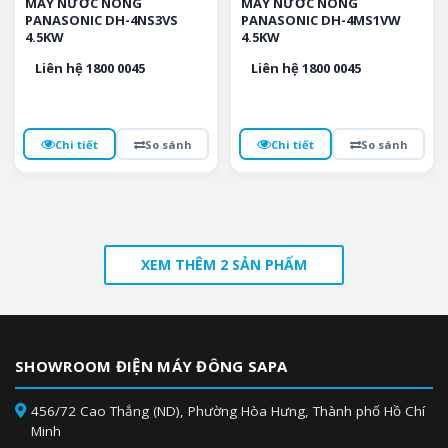
MÁY NƯỚC NÓNG
MÁY NƯỚC NÓNG
PANASONIC DH-4NS3VS
PANASONIC DH-4MS1VW
4.5KW
4.5KW
Liên hệ 1800 0045
Liên hệ 1800 0045
Chi tiết
So sánh
Chi tiết
So sánh
XEM THÊM 2 SẢN PHẨM
SHOWROOM ĐIỆN MÁY ĐÔNG SAPA
456/72 Cao Thắng (ND), Phường Hòa Hưng, Thành phố Hồ Chí
Minh