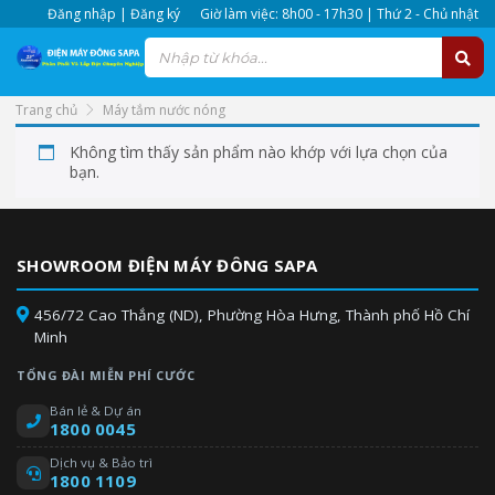
Đăng nhập | Đăng ký
Giờ làm việc: 8h00 - 17h30 | Thứ 2 - Chủ nhật
Trang chủ
Máy tắm nước nóng
Mua máy tắm nước nóng giá rẻ, đổi trả trong 30 ngày khi có lỗi.
Không tìm thấy sản phẩm nào khớp với lựa chọn của
Máy tắm nước nóng bao giá toàn kênh siêu thị Miền Nam, giá
bạn.
bao trọn gói.
SHOWROOM ĐIỆN MÁY ĐÔNG SAPA
456/72 Cao Thắng (ND), Phường Hòa Hưng, Thành phố Hồ Chí
Minh
TỔNG ĐÀI MIỄN PHÍ CƯỚC
Bán lẻ & Dự án
1800 0045
Dịch vụ & Bảo trì
1800 1109