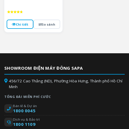
Được xếp
hạng
4.8
Chi tiết
So sánh
5 sao
SHOWROOM ĐIỆN MÁY ĐÔNG SAPA
456/72 Cao Thắng (ND), Phường Hòa Hưng, Thành phố Hồ Chí
Minh
TỔNG ĐÀI MIỄN PHÍ CƯỚC
Bán lẻ & Dự án
1800 0045
Dịch vụ & Bảo trì
1800 1109