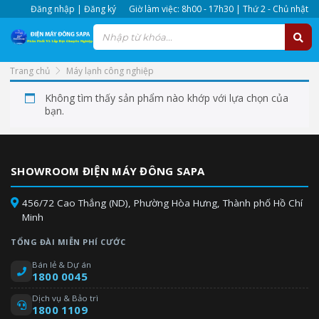
Đăng nhập | Đăng ký
Giờ làm việc: 8h00 - 17h30 | Thứ 2 - Chủ nhật
Trang chủ
Máy lạnh công nghiệp
Không tìm thấy sản phẩm nào khớp với lựa chọn của
bạn.
SHOWROOM ĐIỆN MÁY ĐÔNG SAPA
456/72 Cao Thắng (ND), Phường Hòa Hưng, Thành phố Hồ Chí
Minh
TỔNG ĐÀI MIỄN PHÍ CƯỚC
Bán lẻ & Dự án
1800 0045
Dịch vụ & Bảo trì
1800 1109