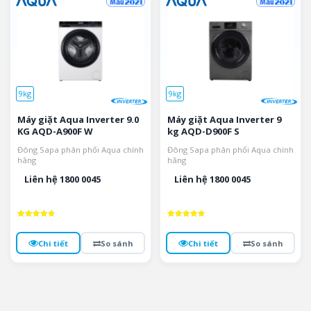
9kg
9kg
Máy giặt Aqua Inverter 9.0
Máy giặt Aqua Inverter 9
KG AQD-A900F W
kg AQD-D900F S
Đông Sapa phân phối Aqua chính
Đông Sapa phân phối Aqua chính
hãng
hãng
Liên hệ 1800 0045
Liên hệ 1800 0045
Được xếp
Được xếp
hạng
hạng
4.8
4.8
Chi tiết
So sánh
Chi tiết
So sánh
5 sao
5 sao