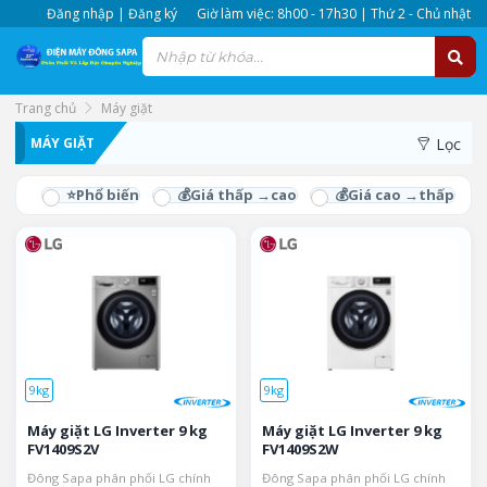
Đăng nhập | Đăng ký
Giờ làm việc: 8h00 - 17h30 | Thứ 2 - Chủ nhật
Trang chủ
Máy giặt
Mua online máy giặt cửa trên, máy giặt cửa trước giá sốc. Trả
MÁY GIẶT
Lọc
góp 0% lãi suất, thanh toán cà thẻ tại nhà. Bao giá toàn kênh
siêu thị Miền Nam
9kg
9kg
Máy giặt LG Inverter 9 kg
Máy giặt LG Inverter 9 kg
FV1409S2V
FV1409S2W
Đông Sapa phân phối LG chính
Đông Sapa phân phối LG chính