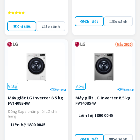
Được xếp
Chi tiết
So sánh
hạng
4.8
Chi tiết
So sánh
5 sao
8.5kg
8.5kg
Máy giặt LG Inverter 8.5 kg
Máy giặt LG Inverter 8.5 kg
FV1408S4W
FV1408S4V
Đông Sapa phân phối LG chính
Liên hệ 1800 0045
hãng
Liên hệ 1800 0045
Chi tiết
So sánh