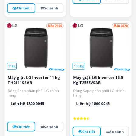
Chi tiết
So sánh
11kg
15.5kg
Máy giặt LG Inverter 11 kg
Máy giặt LG Inverter 15.5
TH2111SSAB
Kg T2555VSAB
Đông Sapa phân phối LG chính
Đông Sapa phân phối LG chính
hãng
hãng
Liên hệ 1800 0045
Liên hệ 1800 0045
Được xếp
Chi tiết
So sánh
hạng
4.6
Chi tiết
So sánh
5 sao