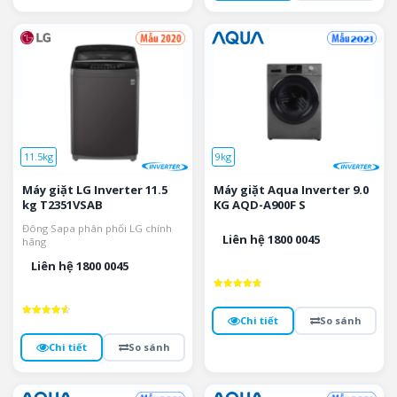
11.5kg
9kg
Máy giặt LG Inverter 11.5
Máy giặt Aqua Inverter 9.0
kg T2351VSAB
KG AQD-A900F S
Đông Sapa phân phối LG chính
Liên hệ 1800 0045
hãng
Liên hệ 1800 0045
Được xếp
hạng
4.8
Chi tiết
So sánh
Được xếp
5 sao
hạng
4.6
Chi tiết
So sánh
5 sao