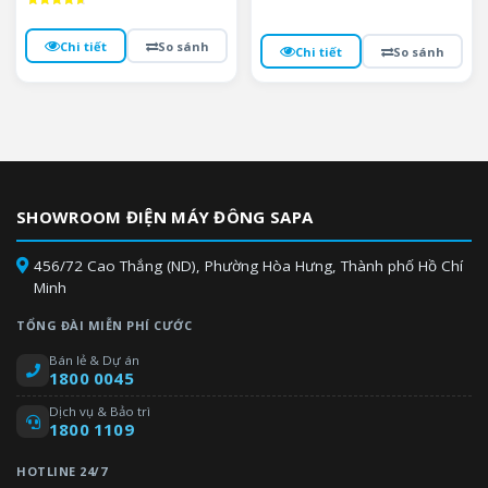
Được xếp
hạng
4.7
Chi tiết
So sánh
5 sao
Chi tiết
So sánh
SHOWROOM ĐIỆN MÁY ĐÔNG SAPA
456/72 Cao Thắng (ND), Phường Hòa Hưng, Thành phố Hồ Chí
Minh
TỔNG ĐÀI MIỄN PHÍ CƯỚC
Bán lẻ & Dự án
1800 0045
Dịch vụ & Bảo trì
1800 1109
HOTLINE 24/7