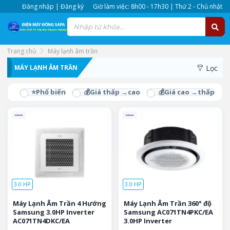
Đăng nhập | Đăng ký
Giờ làm việc: 8h00 - 17h30 | Thứ 2 - Chủ nhật
Trang chủ
Máy lạnh âm trần
MÁY LẠNH ÂM TRẦN
Lọc
3.0 HP
3.0 HP
Máy Lạnh Âm Trần 4 Hướng
Máy Lạnh Âm Trần 360° độ
Samsung 3.0HP Inverter
Samsung AC071TN4PKC/EA
AC071TN4DKC/EA
3.0HP Inverter