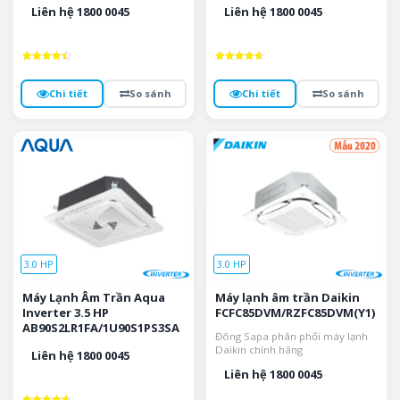
Liên hệ 1800 0045
Liên hệ 1800 0045
Được xếp
Được xếp
hạng
hạng
4.5
4.7
Chi tiết
So sánh
Chi tiết
So sánh
5 sao
5 sao
3.0 HP
3.0 HP
Máy Lạnh Âm Trần Aqua
Máy lạnh âm trần Daikin
Inverter 3.5 HP
FCFC85DVM/RZFC85DVM(Y1)
AB90S2LR1FA/1U90S1PS3SA
Đông Sapa phân phối máy lạnh
Daikin chính hãng
Liên hệ 1800 0045
Liên hệ 1800 0045