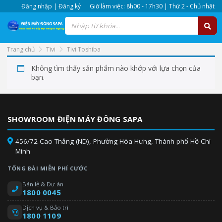
Đăng nhập | Đăng ký
Giờ làm việc: 8h00 - 17h30 | Thứ 2 - Chủ nhật
Trang chủ
Tivi
Tivi Toshiba
Không tìm thấy sản phẩm nào khớp với lựa chọn của
bạn.
SHOWROOM ĐIỆN MÁY ĐÔNG SAPA
456/72 Cao Thắng (ND), Phường Hòa Hưng, Thành phố Hồ Chí
Minh
TỔNG ĐÀI MIỄN PHÍ CƯỚC
Bán lẻ & Dự án
1800 0045
Dịch vụ & Bảo trì
1800 1109