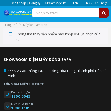
Đăng nhập | Đăng ký
Giờ làm việc: 8h00 - 17h30 | Thứ 2 - Chủ nhật
Trang chủ
Máy lạnh âm trần
Không tìm thấy sản phẩm nào khớp với lựa chọn của
bạn.
SHOWROOM ĐIỆN MÁY ĐÔNG SAPA
456/72 Cao Thắng (ND), Phường Hòa Hưng, Thành phố Hồ Chí
Minh
TỔNG ĐÀI MIỄN PHÍ CƯỚC
Bán lẻ & Dự án
1800 0045
Dịch vụ & Bảo trì
1800 1109