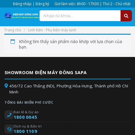
Đăng nhập | Đăng ký
Giờ làm việc: 8h00 - 17h30 | Thứ 2 - Chủ nhật
Trang chủ
Linh kiện - Phụ kiện máy lạnh
Linh kiện khác
Không tìm thấy sản phẩm nào khớp với lựa chọn của
bạn.
SHOWROOM ĐIỆN MÁY ĐÔNG SAPA
456/72 Cao Thắng (ND), Phường Hòa Hưng, Thành phố Hồ Chí
Minh
TỔNG ĐÀI MIỄN PHÍ CƯỚC
Bán lẻ & Dự án
1800 0045
Dịch vụ & Bảo trì
1800 1109