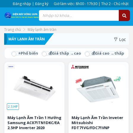
Đăng nhập | Đăng ký
Giờ làm việc: 8h00 - 17h30 | Thứ 2 - Chủ nhật
Trang chủ
Máy lạnh âm trần
MÁY LẠNH ÂM TRẦN
Lọc
2.5 HP
Máy Lạnh Âm Trần 1 Hướng
Máy Lạnh Âm Trần Inveter
Samsung AC071TN1DKC/EA
Mitsubishi
2.5HP Inverter 2020
FDT71VG/FDC71VNP