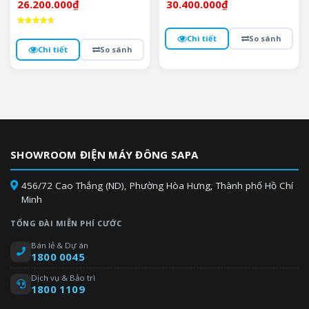
26.200.000
₫
30.400.000
₫
Được xếp
Chi tiết
So sánh
hạng
4.7
Chi tiết
So sánh
5 sao
SHOWROOM ĐIỆN MÁY ĐÔNG SAPA
456/72 Cao Thắng (ND), Phường Hòa Hưng, Thành phố Hồ Chí
Minh
TỔNG ĐÀI MIỄN PHÍ CƯỚC
Bán lẻ & Dự án
1800 0045
Dịch vụ & Bảo trì
1800 1109