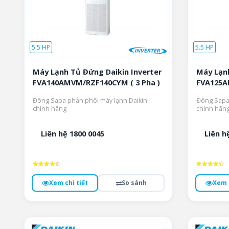
5.5 HP
5.5 HP
Máy Lạnh Tủ Đứng Daikin Inverter
Máy Lạnh
FVA140AMVM/RZF140CYM ( 3 Pha )
FVA125A
Đông Sapa phân phối máy lạnh Daikin
Đông Sapa 
chính hãng
chính hãn
Liên hệ 1800 0045
Liên h
Được xếp
Được xếp
hạng
hạng
Xem chi tiết
So sánh
Xem c
4.6
4.5
5 sao
5 sao