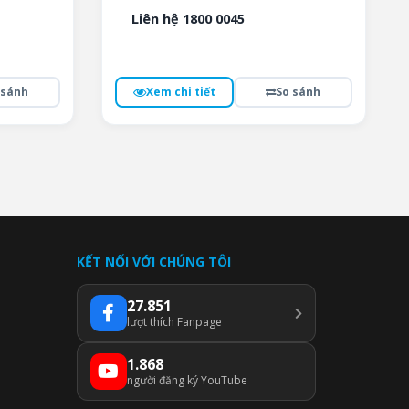
Liên hệ 1800 0045
 sánh
Xem chi tiết
So sánh
KẾT NỐI VỚI CHÚNG TÔI
27.851
lượt thích Fanpage
1.868
người đăng ký YouTube