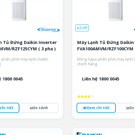
4.0 HP
 Tủ Đứng Daikin Inverter
Máy Lạnh Tủ Đứng Daikin 
MVM/RZF125CYM ( 3 pha )
FVA100AMVM/RZF100CYM ( 
phân phối máy lạnh Daikin
Đông Sapa phân phối máy lạnh D
g
chính hãng
ệ 1800 0045
Liên hệ 1800 0045
Được xếp
hạng
hi tiết
So sánh
Xem chi tiết
So
4.3
5 sao