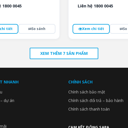
ệ 1800 0045
Liên hệ 1800 0045
hi tiết
So sánh
Xem chi tiết
So
XEM THÊM 7 SẢN PHẨM
ẾT NHANH
CHÍNH SÁCH
ệu
Chính sách bảo mật
 – dự án
Chính sách đổi trả – bảo hành
Chính sách thanh toán
mãi
CAM KẾT ĐÔNG SAPA