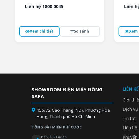
Liên hệ 1800 0045
Liên h
Xem chi tiết
So sánh
Xem c
LIÊN K
SHOWROOM ĐIỆN MÁY ĐÔNG
SAPA
Giới thi
Dịch vụ
456/72 Cao Thắng (ND), Phường Hòa
Hưng, Thành phố Hồ Chí Minh
Tin tức
TỔNG ĐÀI MIỄN PHÍ CƯỚC
Liên hệ
Khuyến 
Bán lẻ & Dự án