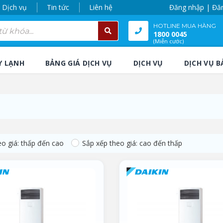
Dịch vụ
Tin tức
Liên hệ
Đăng nhập | Đă
HOTLINE MUA HÀNG
1800 0045
(Miễn cước)
Y LẠNH
BẢNG GIÁ DỊCH VỤ
DỊCH VỤ
DỊCH VỤ B
eo giá: thấp đến cao
Sắp xếp theo giá: cao đến thấp