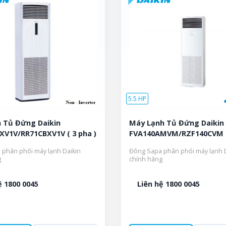
5.5 HP
 Tủ Đứng Daikin
Máy Lạnh Tủ Đứng Daikin 
V1V/RR71CBXV1V ( 3 pha )
FVA140AMVM/RZF140CVM ( 
phân phối máy lạnh Daikin
Đông Sapa phân phối máy lạnh D
g
chính hãng
ệ 1800 0045
Liên hệ 1800 0045