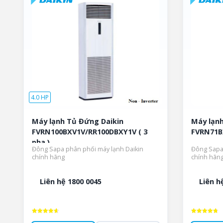
4.0 HP
Máy lạnh Tủ Đứng Daikin
Máy lạnh
FVRN100BXV1V/RR100DBXY1V ( 3
FVRN71BX
pha )
Đông Sapa phân phối máy lạnh Daikin
Đông Sapa 
chính hãng
chính hãn
Liên hệ 1800 0045
Liên h
Được xếp
Được xếp