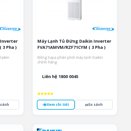
Inverter
Máy Lạnh Tủ Đứng Daikin Inverter
3 Pha )
FVA71AMVM/RZF71CYM ( 3 Pha )
aikin
Đông Sapa phân phối máy lạnh Daikin
chính hãng
Liên hệ 1800 0045
Được xếp
hạng
 sánh
Xem chi tiết
So sánh
4.9
5 sao