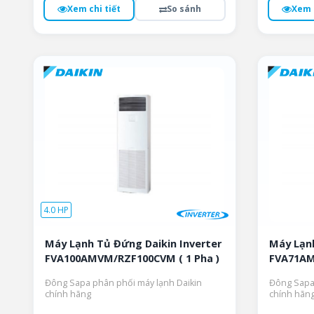
hạng
hạng
Xem chi tiết
So sánh
Xem c
4.7
4.8
5 sao
5 sao
4.0 HP
Máy Lạnh Tủ Đứng Daikin Inverter
Máy Lạnh
FVA100AMVM/RZF100CVM ( 1 Pha )
FVA71AM
Đông Sapa phân phối máy lạnh Daikin
Đông Sapa 
chính hãng
chính hãn