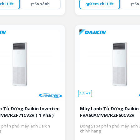
Xem chi tiết
So
hi tiết
So sánh
2.5 HP
 Tủ Đứng Daikin Inverter
Máy Lạnh Tủ Đứng Daikin 
VM/RZF71CV2V ( 1 Pha )
FVA60AMVM/RZF60CV2V
phân phối máy lạnh Daikin
Đông Sapa phân phối máy lạnh D
g
chính hãng