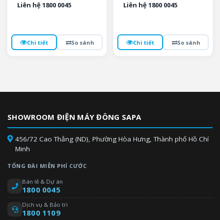
Liên hệ 1800 0045
Liên hệ 1800 0045
Chi tiết
So sánh
Chi tiết
So sánh
SHOWROOM ĐIỆN MÁY ĐÔNG SAPA
456/72 Cao Thắng (ND), Phường Hòa Hưng, Thành phố Hồ Chí
Minh
TỔNG ĐÀI MIỄN PHÍ CƯỚC
Bán lẻ & Dự án
1800 0045
Dịch vụ & Bảo trì
1800 1109