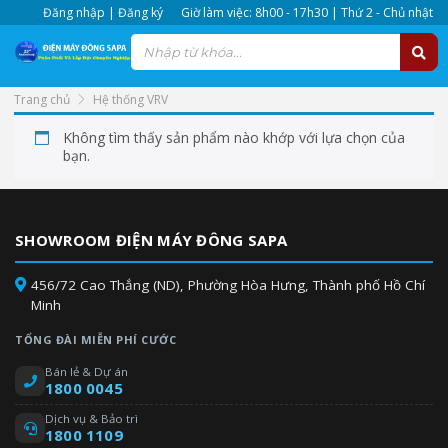
Đăng nhập | Đăng ký
Giờ làm việc: 8h00 - 17h30 | Thứ 2 - Chủ nhật
Trang chủ
Hệ thống VRV
Không tìm thấy sản phẩm nào khớp với lựa chọn của
bạn.
SHOWROOM ĐIỆN MÁY ĐÔNG SAPA
456/72 Cao Thắng (ND), Phường Hòa Hưng, Thành phố Hồ Chí
Minh
TỔNG ĐÀI MIỄN PHÍ CƯỚC
Bán lẻ & Dự án
1800 0045
Dịch vụ & Bảo trì
1800 1109