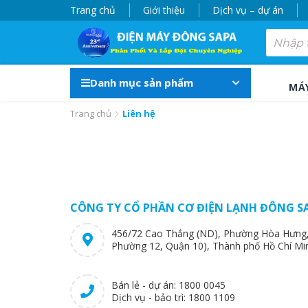
Trang chủ
Giới thiệu
Dịch vụ – dự án
Danh mục sản phẩm
MÁ
Trang chủ
Liên hệ
CÔNG TY CỔ PHẦN CƠ ĐIỆN LẠNH ĐÔNG S
456/72 Cao Thắng (ND), Phường Hòa Hưng, 
Phường 12, Quận 10), Thành phố Hồ Chí Mi
Bán lẻ - dự án: 1800 0045
Dịch vụ - bảo trì: 1800 1109