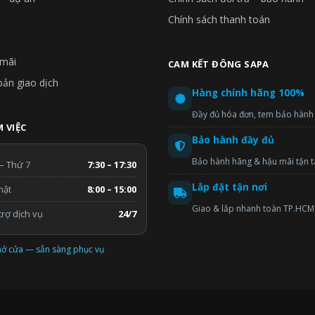
Chính sách thanh toán
mãi
CAM KẾT ĐÔNG SAPA
oản giao dịch
Hàng chính hãng 100%
Đầy đủ hóa đơn, tem bảo hành
 VIỆC
Bảo hành đầy đủ
Bảo hành hãng & hậu mãi tận 
– Thứ 7
7:30 – 17:30
Lắp đặt tận nơi
hật
8:00 – 15:00
Giao & lắp nhanh toàn TP.HCM
rợ dịch vụ
24/7
ở cửa — sẵn sàng phục vụ