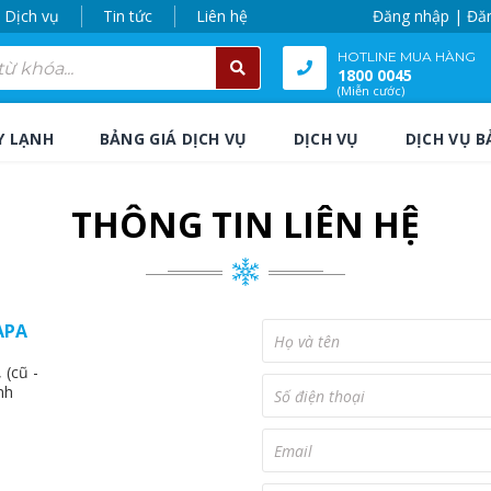
Dịch vụ
Tin tức
Liên hệ
Đăng nhập | Đă
HOTLINE MUA HÀNG
1800 0045
(Miễn cước)
Y LẠNH
BẢNG GIÁ DỊCH VỤ
DỊCH VỤ
DỊCH VỤ B
THÔNG TIN LIÊN HỆ
APA
(cũ -
nh