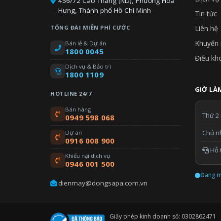
456/72 Cao Thắng (ND), Phường Hòa
Hưng, Thành phố Hồ Chí Minh
Tin tức
TỔNG ĐÀI MIỄN PHÍ CƯỚC
Liên hệ
Khuyến 
Bán lẻ & Dự án
1800 0045
Điều kh
Dịch vụ & Bảo trì
1800 1109
GIỜ LÀM
HOTLINE 24/7
Bán hàng
Thứ 2 
0949 598 068
Chủ n
Dự án
0916 008 900
Hỗ t
Khiếu nại dịch vụ
0946 001 500
Đang m
dienmay@dongsapa.com.vn
Giấy phép kinh doanh số: 0302862471