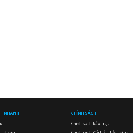
ẾT NHANH
CHÍNH SÁCH
ệu
Chính sách bảo mật
 – dự án
Chính sách đổi trả – bảo hành