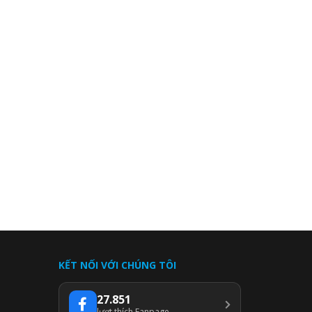
KẾT NỐI VỚI CHÚNG TÔI
27.851
lượt thích Fanpage