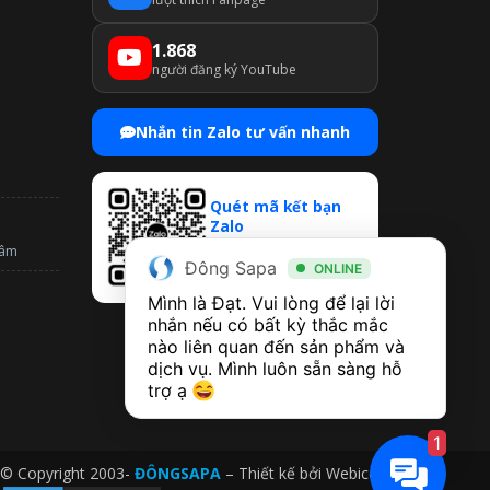
1.868
người đăng ký YouTube
Nhắn tin Zalo tư vấn nhanh
Quét mã kết bạn
Zalo
Mở Zalo → Quét QR để
tâm
Đông Sapa
chat & nhận ưu đãi
ONLINE
Mình là Đạt. Vui lòng để lại lời 
nhắn nếu có bất kỳ thắc mắc 
nào liên quan đến sản phẩm và 
dịch vụ. Mình luôn sẵn sàng hỗ 
trợ ạ 
1
© Copyright 2003-
ĐÔNGSAPA
– Thiết kế bởi
Webico