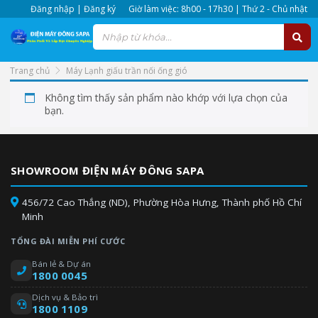
Đăng nhập | Đăng ký
Giờ làm việc: 8h00 - 17h30 | Thứ 2 - Chủ nhật
Trang chủ
Máy Lạnh giấu trần nối ống gió
Không tìm thấy sản phẩm nào khớp với lựa chọn của
bạn.
SHOWROOM ĐIỆN MÁY ĐÔNG SAPA
456/72 Cao Thắng (ND), Phường Hòa Hưng, Thành phố Hồ Chí
Minh
TỔNG ĐÀI MIỄN PHÍ CƯỚC
Bán lẻ & Dự án
1800 0045
Dịch vụ & Bảo trì
1800 1109