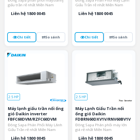
Đông Sapa phân phối mayslanhj
Đông Sapa Phân Phối Máy Lạnh
giấu trần rẻ nhất Miền Nam
Giấu Trần rẻ nhất Miền Nam
Liên hệ 1800 0045
Liên hệ 1800 0045
Chi tiết
So sánh
Chi tiết
So sánh
2.5 HP
2.5 HP
Máy lạnh giấu trần nối ống
Máy Lạnh Giấu Trần nối
gió Daikin inverter
ống gió Daikin
FBFC60DVM/RZFC60DVM
FDBRN60DXV1V/RNV60BV1V
Đông Sapa Phân Phối Máy LẠnh
Đông Sapa Phân phối máy lớn
Giấu Trần rẻ nhất Miền Nam
giá rẻ nhất Miền Nam
Liên hệ 1800 0045
Liên hệ 1800 0045