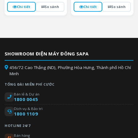
Chi tiết
So sánh
Chi tiết
So sánh
SHOWROOM ĐIỆN MÁY ĐÔNG SAPA
456/72 Cao Thắng (ND), Phường Hòa Hưng, Thành phố Hồ Chí
Minh
TỔNG ĐÀI MIỄN PHÍ CƯỚC
Bán lẻ & Dự án
1800 0045
Dịch vụ & Bảo trì
1800 1109
HOTLINE 24/7
Bán hàng