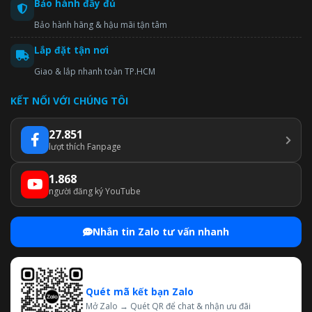
Bảo hành đầy đủ
Bảo hành hãng & hậu mãi tận tâm
Lắp đặt tận nơi
Giao & lắp nhanh toàn TP.HCM
KẾT NỐI VỚI CHÚNG TÔI
27.851
lượt thích Fanpage
1.868
người đăng ký YouTube
Nhắn tin Zalo tư vấn nhanh
Quét mã kết bạn Zalo
Mở Zalo → Quét QR để chat & nhận ưu đãi