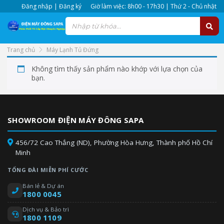
Đăng nhập | Đăng ký
Giờ làm việc: 8h00 - 17h30 | Thứ 2 - Chủ nhật
Trang chủ
Máy Lạnh Tủ Đứng
Không tìm thấy sản phẩm nào khớp với lựa chọn của
bạn.
SHOWROOM ĐIỆN MÁY ĐÔNG SAPA
456/72 Cao Thắng (ND), Phường Hòa Hưng, Thành phố Hồ Chí
Minh
TỔNG ĐÀI MIỄN PHÍ CƯỚC
Bán lẻ & Dự án
1800 0045
Dịch vụ & Bảo trì
1800 1109