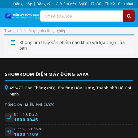
Đăng nhập | Đăng ký
Giờ làm việc: 8h00 - 17h30 | Thứ 2 - Chủ nhật
Trang chủ
Máy lạnh công nghiệp
Không tìm thấy sản phẩm nào khớp với lựa chọn của
bạn.
SHOWROOM ĐIỆN MÁY ĐÔNG SAPA
456/72 Cao Thắng (ND), Phường Hòa Hưng, Thành phố Hồ Chí
Minh
TỔNG ĐÀI MIỄN PHÍ CƯỚC
Bán lẻ & Dự án
1800 0045
Dịch vụ & Bảo trì
1800 1109