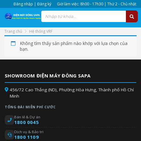
Đăng nhập | Đăng ký
Giờ làm việc: 8h00 - 17h30 | Thứ 2 - Chủ nhật
Trang chủ
Hệ thống VRF
Không tìm thấy sản phẩm nào khớp với lựa chọn của
bạn.
SHOWROOM ĐIỆN MÁY ĐÔNG SAPA
456/72 Cao Thắng (ND), Phường Hòa Hưng, Thành phố Hồ Chí
Minh
TỔNG ĐÀI MIỄN PHÍ CƯỚC
Bán lẻ & Dự án
1800 0045
Dịch vụ & Bảo trì
1800 1109