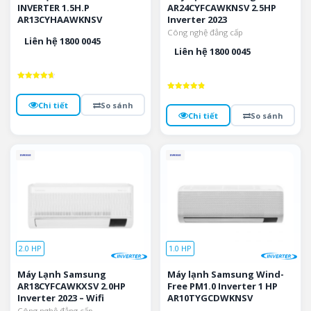
INVERTER 1.5H.P
AR24CYFCAWKNSV 2.5HP
AR13CYHAAWKNSV
Inverter 2023
Công nghệ đẳng cấp
Liên hệ 1800 0045
Liên hệ 1800 0045
Được xếp
hạng
Được xếp
4.7
hạng
Chi tiết
So sánh
5 sao
4.9
Chi tiết
So sánh
5 sao
2.0 HP
1.0 HP
Máy Lạnh Samsung
Máy lạnh Samsung Wind-
AR18CYFCAWKXSV 2.0HP
Free PM1.0 Inverter 1 HP
Inverter 2023 – Wifi
AR10TYGCDWKNSV
Công nghệ đẳng cấp