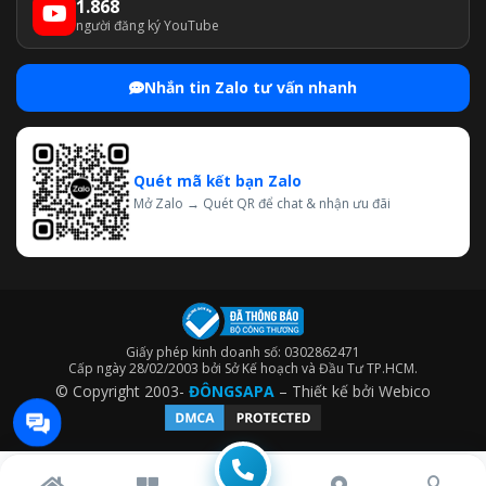
1.868
người đăng ký YouTube
Nhắn tin Zalo tư vấn nhanh
Quét mã kết bạn Zalo
Mở Zalo → Quét QR để chat & nhận ưu đãi
Giấy phép kinh doanh số: 0302862471
Cấp ngày 28/02/2003 bởi Sở Kế hoạch và Đầu Tư TP.HCM.
© Copyright 2003-
ĐÔNGSAPA
– Thiết kế bởi
Webico