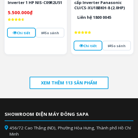
Inverter 1 HP NIS-C09R2U51
cấp Inverter Panasonic
CU/CS-XU18BKH-8 (2.0HP)
5.500.000
₫
Liên hệ 1800 0045
Được xếp
hạng
4.7
Chi tiết
So sánh
5 sao
Được xếp
hạng
5
Chi tiết
So sánh
5 sao
XEM THÊM 113 SẢN PHẨM
SHOWROOM ĐIỆN MÁY ĐÔNG SAPA
456/72 Cao Thắng (ND), Phường Hòa Hưng, Thành phố Hồ Chí
Minh