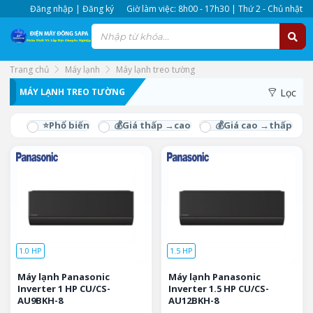
Đăng nhập | Đăng ký
Giờ làm việc: 8h00 - 17h30 | Thứ 2 - Chủ nhật
Trang chủ
Máy lạnh
Máy lạnh treo tường
MÁY LẠNH TREO TƯỜNG
Lọc
1.0 HP
1.5 HP
Máy lạnh Panasonic
Máy lạnh Panasonic
Inverter 1 HP CU/CS-
Inverter 1.5 HP CU/CS-
AU9BKH-8
AU12BKH-8