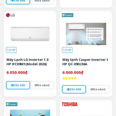
Chi tiết
So sánh
1.0 HP
1.0 HP
Máy Lạnh LG Inverter 1.0
Máy lạnh Casper Inverter 1
HP IFC09M1(Model 2026)
HP QC-09IU36A
6.050.000
₫
6.000.000
₫
Được xếp
Chi tiết
So sánh
hạng
4.8
Chi tiết
So sánh
5 sao