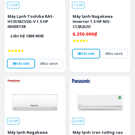
1.5 HP
1.5 HP
Máy Lạnh Toshiba RAS-
Máy lạnh Nagakawa
H13S5KCV2G-V 1.5 HP
Inverter 1.5 HP NIS-
INVERTER
C12R2U51
6.250.000
₫
Liên hệ 1800 0045
Được xếp
hạng
4.5
Chi tiết
So sánh
5 sao
Được xếp
hạng
4.7
Chi tiết
So sánh
5 sao
1.0 HP
2.0 HP
Máy lạnh Nagakawa
Máy lạnh treo tường cao