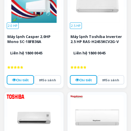
2.0 HP
2.5 HP
Máy lạnh Casper 2.0HP
Máy lạnh Toshiba Inverter
Mono SC-18FB36A
2.5 HP RAS-H24S5KCV2G-V
Liên hệ 1800 0045
Liên hệ 1800 0045
Được xếp
Được xếp
hạng
hạng
4.9
4.9
Chi tiết
So sánh
Chi tiết
So sánh
5 sao
5 sao