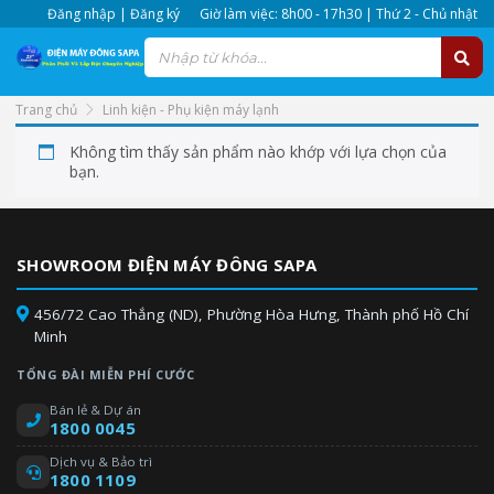
Đăng nhập | Đăng ký
Giờ làm việc: 8h00 - 17h30 | Thứ 2 - Chủ nhật
Trang chủ
Linh kiện - Phụ kiện máy lạnh
Linh kiện khác
Không tìm thấy sản phẩm nào khớp với lựa chọn của
bạn.
SHOWROOM ĐIỆN MÁY ĐÔNG SAPA
456/72 Cao Thắng (ND), Phường Hòa Hưng, Thành phố Hồ Chí
Minh
TỔNG ĐÀI MIỄN PHÍ CƯỚC
Bán lẻ & Dự án
1800 0045
Dịch vụ & Bảo trì
1800 1109