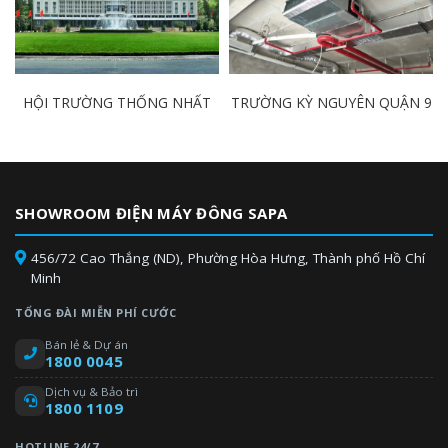
HỘI TRƯỜNG THỐNG NHẤT
TRƯỜNG KỲ NGUYÊN QUẬN 9
SHOWROOM ĐIỆN MÁY ĐÔNG SAPA
456/72 Cao Thắng (ND), Phường Hòa Hưng, Thành phố Hồ Chí
Minh
TỔNG ĐÀI MIỄN PHÍ CƯỚC
Bán lẻ & Dự án
1800 0045
Dịch vụ & Bảo trì
1800 1109
HOTLINE 24/7