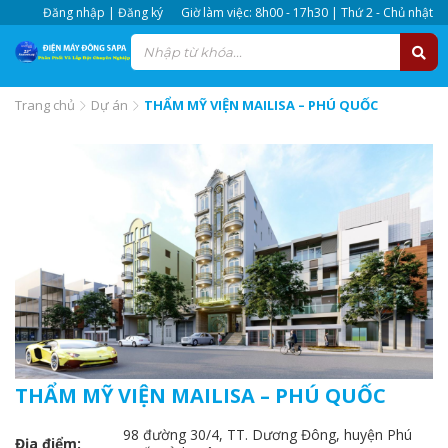
Đăng nhập | Đăng ký
Giờ làm việc: 8h00 - 17h30 | Thứ 2 - Chủ nhật
Trang chủ
Dự án
THẨM MỸ VIỆN MAILISA – PHÚ QUỐC
THẨM MỸ VIỆN MAILISA – PHÚ QUỐC
98 đường 30/4, TT. Dương Đông, huyện Phú
Địa điểm: