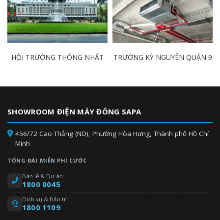
HỘI TRƯỜNG THỐNG NHẤT
TRƯỜNG KỲ NGUYÊN QUẬN 9
SHOWROOM ĐIỆN MÁY ĐÔNG SAPA
456/72 Cao Thắng (ND), Phường Hòa Hưng, Thành phố Hồ Chí
Minh
TỔNG ĐÀI MIỄN PHÍ CƯỚC
Bán lẻ & Dự án
1800 0045
Dịch vụ & Bảo trì
1800 1109