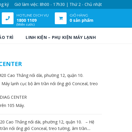
ng ký
Giờ làm việc: 8h00 - 17h30 | Thứ 2 - Chủ nhật
HOTLINE DỊCH VỤ
GIỎ HÀNG
1800 1109
0 sản phẩm
(Miễn cước)
ẢO TRÌ
LINH KIỆN – PHỤ KIỆN MÁY LẠNH
CENTER
- 420 Cao Thắng nối dài, phường 12, quận 10.
: Máy lạnh cục bộ âm trần nối ống gió Conceal, treo
DIAG CENTER
trên 105 Máy.
420 Cao Thắng nối dài, phường 12, quận 10. – Hệ
rần nối ống gió Conceal, treo tường, âm trần....