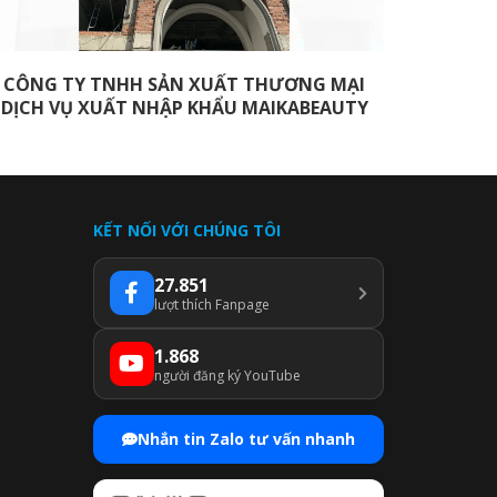
CÔNG TY TNHH SẢN XUẤT THƯƠNG MẠI
TRUNG
DỊCH VỤ XUẤT NHẬP KHẨU MAIKABEAUTY
TRƯN
KẾT NỐI VỚI CHÚNG TÔI
27.851
lượt thích Fanpage
1.868
người đăng ký YouTube
Nhắn tin Zalo tư vấn nhanh