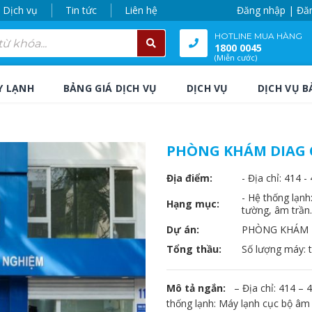
Dịch vụ
Tin tức
Liên hệ
Đăng nhập | Đă
HOTLINE MUA HÀNG
1800 0045
(Miễn cước)
Y LẠNH
BẢNG GIÁ DỊCH VỤ
DỊCH VỤ
DỊCH VỤ B
PHÒNG KHÁM DIAG 
Địa điểm:
- Địa chỉ: 414 
- Hệ thống lạnh
Hạng mục:
tường, âm trần.
Dự án:
PHÒNG KHÁM 
Tổng thầu:
Số lượng máy: 
Mô tả ngắn:
– Địa chỉ: 414 – 
thống lạnh: Máy lạnh cục bộ âm t