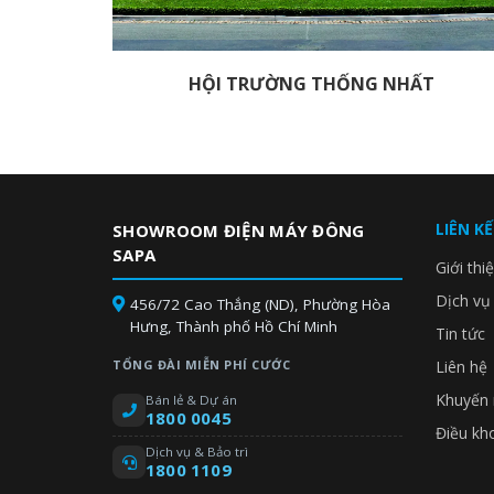
HỘI TRƯỜNG THỐNG NHẤT
LIÊN K
SHOWROOM ĐIỆN MÁY ĐÔNG
SAPA
Giới thi
Dịch vụ
456/72 Cao Thắng (ND), Phường Hòa
Hưng, Thành phố Hồ Chí Minh
Tin tức
TỔNG ĐÀI MIỄN PHÍ CƯỚC
Liên hệ
Khuyến 
Bán lẻ & Dự án
1800 0045
Điều kh
Dịch vụ & Bảo trì
1800 1109