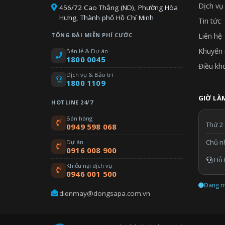
Dịch vụ
456/72 Cao Thắng (ND), Phường Hòa
Hưng, Thành phố Hồ Chí Minh
Tin tức
TỔNG ĐÀI MIỄN PHÍ CƯỚC
Liên hệ
Khuyến 
Bán lẻ & Dự án
1800 0045
Điều kh
Dịch vụ & Bảo trì
1800 1109
GIỜ LÀM
HOTLINE 24/7
Bán hàng
Thứ 2 
0949 598 068
Chủ n
Dự án
0916 008 900
Hỗ t
Khiếu nại dịch vụ
0946 001 500
Đang m
dienmay@dongsapa.com.vn