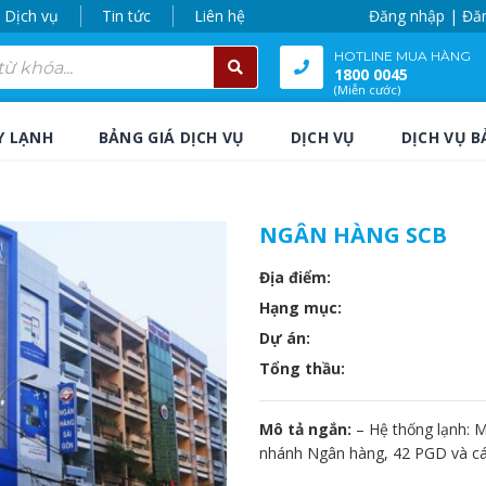
Dịch vụ
Tin tức
Liên hệ
Đăng nhập | Đă
HOTLINE MUA HÀNG
1800 0045
(Miễn cước)
Y LẠNH
BẢNG GIÁ DỊCH VỤ
DỊCH VỤ
DỊCH VỤ B
NGÂN HÀNG SCB
Địa điểm:
Hạng mục:
Dự án:
Tổng thầu:
Mô tả ngắn:
– Hệ thống lạnh: M
nhánh Ngân hàng, 42 PGD và cá