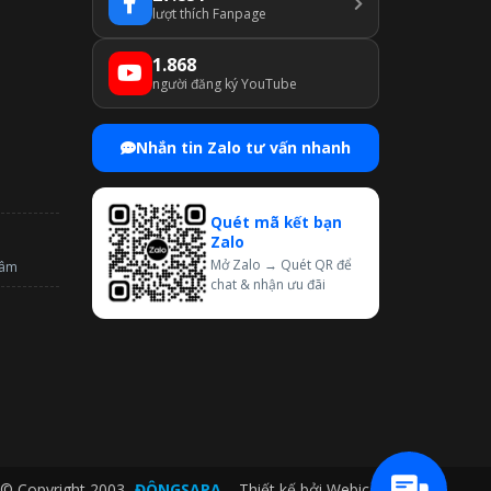
lượt thích Fanpage
1.868
người đăng ký YouTube
Nhắn tin Zalo tư vấn nhanh
Quét mã kết bạn
Zalo
Mở Zalo → Quét QR để
tâm
chat & nhận ưu đãi
© Copyright 2003-
ĐÔNGSAPA
– Thiết kế bởi
Webico