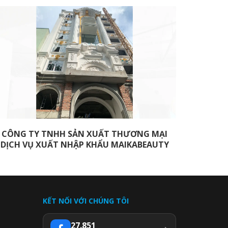
CÔNG TY TNHH SẢN XUẤT THƯƠNG MẠI
TRUNG
DỊCH VỤ XUẤT NHẬP KHẨU MAIKABEAUTY
TRƯN
KẾT NỐI VỚI CHÚNG TÔI
27.851