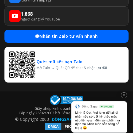
lượt thích Fanpage
1.868
người đăng ký YouTube
Nhắn tin Zalo tư vấn nhanh
Quét mã kết bạn Zalo
Mở Zalo → Quét QR để chat & nhận ưu đãi
Đông Sapa
ONLINE
Giấy phép kinh doanh số: 0302862471
Cấp ngày 28/02/2003 bởi Sở Kế hoạch và Đầu Tư TP.HCM.
Mình là Đạt. Vui lòng để lại lời 
nhắn nếu có bất kỳ thắc mắc 
© Copyright 2003-
ĐÔNGSAPA
– Thiết kế bởi
Webico
nào liên quan đến sản phẩm và 
dịch vụ. Mình luôn sẵn sàng hỗ 
trợ ạ 