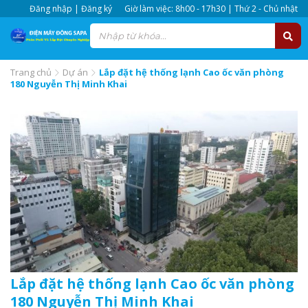
Đăng nhập | Đăng ký
Giờ làm việc: 8h00 - 17h30 | Thứ 2 - Chủ nhật
Trang chủ
Dự án
Lắp đặt hệ thống lạnh Cao ốc văn phòng
180 Nguyễn Thị Minh Khai
Lắp đặt hệ thống lạnh Cao ốc văn phòng
180 Nguyễn Thị Minh Khai