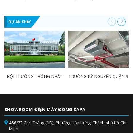
DỰ ÁN KHÁC
HỘI TRƯỜNG THỐNG NHẤT
TRƯỜNG KỲ NGUYÊN QUẬN 9
SHOWROOM ĐIỆN MÁY ĐÔNG SAPA
456/72 Cao Thắng (ND), Phường Hòa Hưng, Thành phố Hồ Chí
Minh