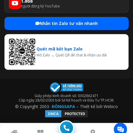
1.868
người đăng ký YouTube
Nhắn tin Zalo tư vấn nhanh
Quét mã kết bạn Zalo
Mở Zalo → Quét QR để chat & nhận ưu đãi
Giấy phép kinh doanh số: 0302862471
Cấp ngày 28/02/2003 bởi Sở Kế hoạch và Đầu Tư TP.HCM.
© Copyright 2003-
ĐÔNGSAPA
– Thiết kế bởi
Webico