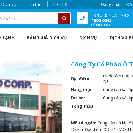
Dịch vụ
Tin tức
Liên hệ
Đăng nhập | Đă
HOTLINE MUA HÀNG
1800 0045
(Miễn cước)
Y LẠNH
BẢNG GIÁ DỊCH VỤ
DỊCH VỤ
DỊCH VỤ B
H
Công Ty Cổ Phần Ô
Quốc lộ 51, ấp
Địa điểm:
Nai.
Hạng mục:
Cung cấp và lắp
Dự án:
Cung cấp và lắp
Tổng thầu:
Mô tả ngắn:
Cung cấp và lắp đặ
Daikin. Địa điểm XD: 81 CAO T