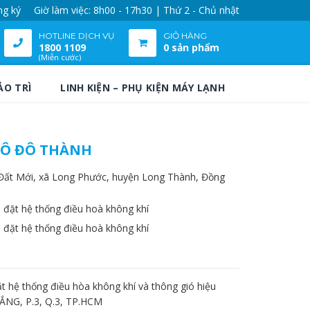
ng ký
Giờ làm việc: 8h00 - 17h30 | Thứ 2 - Chủ nhật
HOTLINE DỊCH VỤ
GIỎ HÀNG
1800 1109
0 sản phẩm
(Miễn cước)
ẢO TRÌ
LINH KIỆN – PHỤ KIỆN MÁY LẠNH
 TÔ ĐÔ THÀNH
 Đất Mới, xã Long Phước, huyện Long Thành, Đồng
 đặt hệ thống điều hoà không khí
 đặt hệ thống điều hoà không khí
t hệ thống điều hòa không khí và thông gió hiệu
HẮNG, P.3, Q.3, TP.HCM