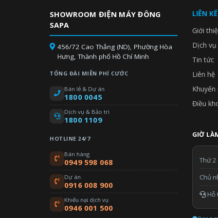
LIÊN K
SHOWROOM ĐIỆN MÁY ĐÔNG
SAPA
Giới thi
Dịch vụ
456/72 Cao Thắng (ND), Phường Hòa
Hưng, Thành phố Hồ Chí Minh
Tin tức
TỔNG ĐÀI MIỄN PHÍ CƯỚC
Liên hệ
Khuyến 
Bán lẻ & Dự án
1800 0045
Điều kh
Dịch vụ & Bảo trì
1800 1109
GIỜ LÀM
HOTLINE 24/7
Bán hàng
Thứ 2 
0949 598 068
Chủ n
Dự án
0916 008 900
Hỗ t
Khiếu nại dịch vụ
0946 001 500