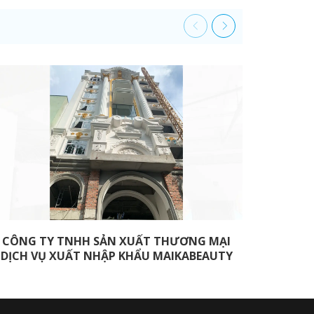
CÔNG TY TNHH SẢN XUẤT THƯƠNG MẠI
TRUNG
DỊCH VỤ XUẤT NHẬP KHẨU MAIKABEAUTY
TRƯN