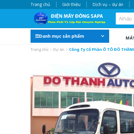
Trang chủ
Giới thiệu
Dịch vụ – dự án
Danh mục sản phẩm
MÁ
Trang chủ
Dự án
Công Ty Cổ Phần Ô TÔ ĐÔ THÀN