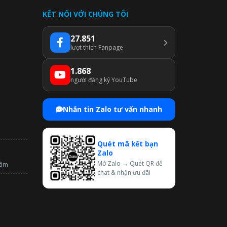
KẾT NỐI VỚI CHÚNG TÔI
27.851
lượt thích Fanpage
1.868
người đăng ký YouTube
Nhắn tin Zalo tư vấn nhanh
Quét mã kết bạn
Zalo
Mở Zalo → Quét QR để
tâm
chat & nhận ưu đãi