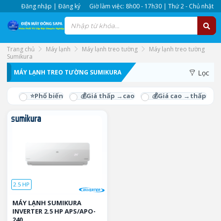
Đăng nhập | Đăng ký
Giờ làm việc: 8h00 - 17h30 | Thứ 2 - Chủ nhật
Trang chủ
Máy lạnh
Máy lạnh treo tường
Máy lạnh treo tường
Sumikura
Mua máy lạnh treo tường Sumikura giá rẻ, đổi trả trong 30 ngày
MÁY LẠNH TREO TƯỜNG SUMIKURA
Lọc
khi có lỗi. Miễn phí giao hàng, bảo hành lắp đặt máy lạnh treo
tường Sumikura trong 6 tháng.
2.5 HP
MÁY LẠNH SUMIKURA
INVERTER 2.5 HP APS/APO-
240