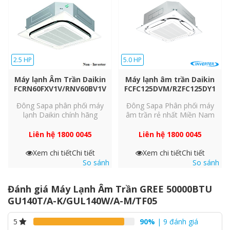
2.5 HP
5.0 HP
Máy lạnh Âm Trần Daikin
Máy lạnh âm trần Daikin
FCRN60FXV1V/RNV60BV1V
FCFC125DVM/RZFC125DY1
Đông Sapa phân phối máy
Đông Sapa Phân phối máy
lạnh Daikin chính hãng
âm trần rẻ nhất Miền Nam
Liên hệ 1800 0045
Liên hệ 1800 0045
Xem chi tiết
Chi tiết
Xem chi tiết
Chi tiết
So sánh
So sánh
Đánh giá Máy Lạnh Âm Trần GREE 50000BTU
GU140T/A-K/GUL140W/A-M/TF05
90%
| 9 đánh giá
5