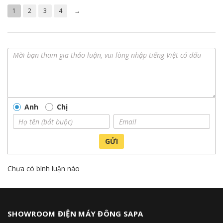
1
2
3
4
→
Anh
Chị
GỬI
Chưa có bình luận nào
SHOWROOM ĐIỆN MÁY ĐÔNG SAPA