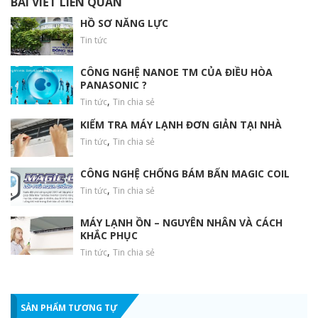
BÀI VIẾT LIÊN QUAN
HỒ SƠ NĂNG LỰC
Tin tức
CÔNG NGHỆ NANOE TM CỦA ĐIỀU HÒA
PANASONIC ?
,
Tin tức
Tin chia sẻ
KIỂM TRA MÁY LẠNH ĐƠN GIẢN TẠI NHÀ
,
Tin tức
Tin chia sẻ
CÔNG NGHỆ CHỐNG BÁM BẨN MAGIC COIL
,
Tin tức
Tin chia sẻ
MÁY LẠNH ỒN – NGUYÊN NHÂN VÀ CÁCH
KHẮC PHỤC
,
Tin tức
Tin chia sẻ
SẢN PHẨM TƯƠNG TỰ