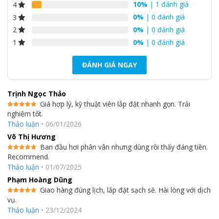
10%
| 1 đánh giá
4
0%
| 0 đánh giá
3
0%
| 0 đánh giá
2
0%
| 0 đánh giá
1
ĐÁNH GIÁ NGAY
Trịnh Ngọc Thảo
Giá hợp lý, kỹ thuật viên lắp đặt nhanh gọn. Trải
nghiệm tốt.
Được xếp
hạng
5
5
Thảo luận
•
06/01/2026
sao
Võ Thị Hương
Ban đầu hơi phân vân nhưng dùng rồi thấy đáng tiền.
Recommend.
Được xếp
hạng
5
5
Thảo luận
•
01/07/2025
sao
Phạm Hoàng Dũng
Giao hàng đúng lịch, lắp đặt sạch sẽ. Hài lòng với dịch
vụ.
Được xếp
hạng
5
5
Thảo luận
•
23/12/2024
sao