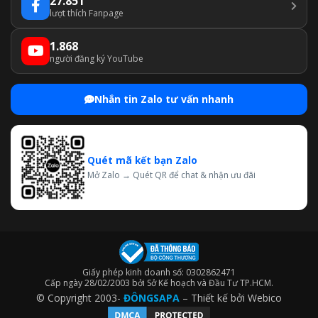
27.851
lượt thích Fanpage
1.868
người đăng ký YouTube
Nhắn tin Zalo tư vấn nhanh
Quét mã kết bạn Zalo
Mở Zalo → Quét QR để chat & nhận ưu đãi
Giấy phép kinh doanh số: 0302862471
Cấp ngày 28/02/2003 bởi Sở Kế hoạch và Đầu Tư TP.HCM.
© Copyright 2003-
ĐÔNGSAPA
– Thiết kế bởi
Webico