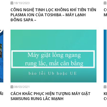
18/10/2023
CÔNG NGHỆ TINH LỌC KHÔNG KHÍ TIÊN TIẾN
C
PLASMA ION CỦA TOSHIBA – MÁY LẠNH
M
ĐÔNG SAPA –
08/03/2021
ÃI
CÁCH KHẮC PHỤC HIỆN TƯỢNG MÁY GIẶT
K
SAMSUNG RUNG LẮC MẠNH
C