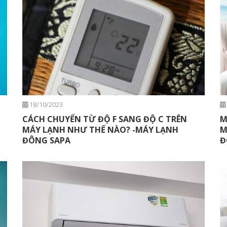
18/10/2023
CÁCH CHUYỂN TỪ ĐỘ F SANG ĐỘ C TRÊN
M
MÁY LẠNH NHƯ THẾ NÀO? -MÁY LẠNH
M
ĐÔNG SAPA
Đ