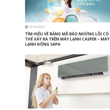
18/10/2023
TÌM HIỂU VỀ BẢNG MÃ BÁO NHỮNG LỖI CÓ
THỂ XẢY RA TRÊN MÁY LẠNH CASPER – MÁY
LẠNH ĐÔNG SAPA