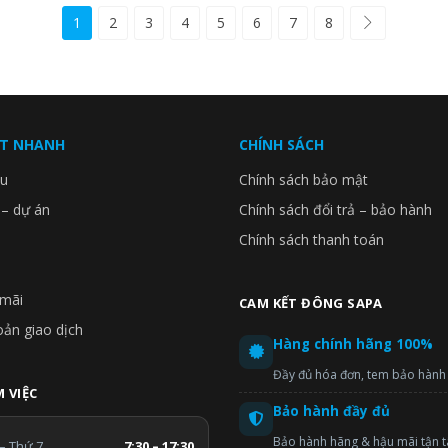
1
2
3
4
5
6
7
8
ẾT NHANH
CHÍNH SÁCH
ệu
Chính sách bảo mật
 – dự án
Chính sách đổi trả – bảo hành
Chính sách thanh toán
mãi
CAM KẾT ĐÔNG SAPA
oản giao dịch
Hàng chính hãng 100%
Đầy đủ hóa đơn, tem bảo hành
 VIỆC
Bảo hành đầy đủ
Bảo hành hãng & hậu mãi tận 
– Thứ 7
7:30 – 17:30