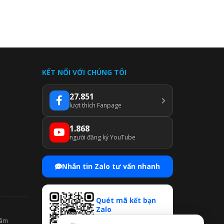
KẾT NỐI VỚI CHÚNG TÔI
27.851
lượt thích Fanpage
1.868
người đăng ký YouTube
Nhắn tin Zalo tư vấn nhanh
Quét mã kết bạn
Zalo
Mở Zalo → Quét QR để
tâm