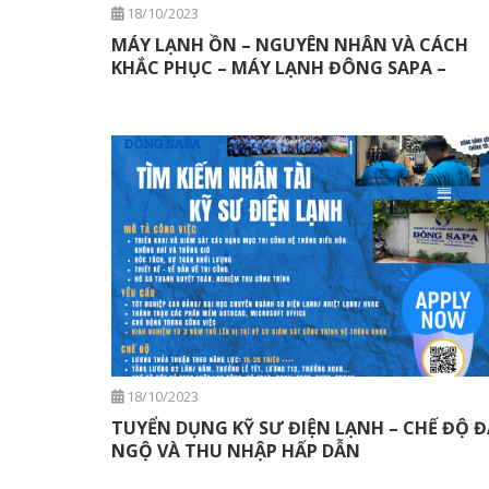
18/10/2023
MÁY LẠNH ỒN – NGUYÊN NHÂN VÀ CÁCH
KHẮC PHỤC – MÁY LẠNH ĐÔNG SAPA –
18/10/2023
TUYỂN DỤNG KỸ SƯ ĐIỆN LẠNH – CHẾ ĐỘ Đ
NGỘ VÀ THU NHẬP HẤP DẪN