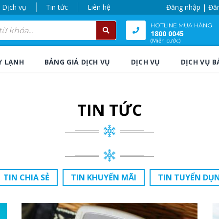
Dịch vụ
Tin tức
Liên hệ
Đăng nhập | Đă
HOTLINE MUA HÀNG
1800 0045
(Miễn cước)
Y LẠNH
BẢNG GIÁ DỊCH VỤ
DỊCH VỤ
DỊCH VỤ B
TIN TỨC
TIN CHIA SẺ
TIN KHUYẾN MÃI
TIN TUYỂN DỤ