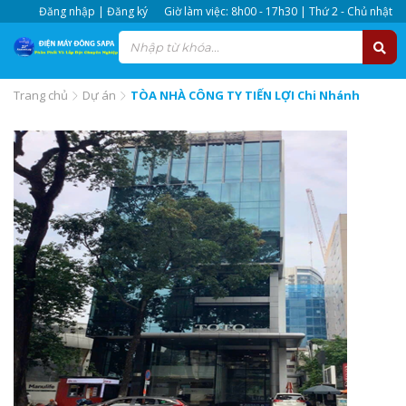
Đăng nhập | Đăng ký
Giờ làm việc: 8h00 - 17h30 | Thứ 2 - Chủ nhật
Trang chủ
Dự án
TÒA NHÀ CÔNG TY TIẾN LỢI Chi Nhánh