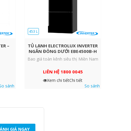
453 L
ER –
TỦ LẠNH ELECTROLUX INVERTER
NGĂN ĐÔNG DƯỚI EBE4500B-H
Bao giá toàn kênh siêu thị Miền Nam
LIÊN HỆ 1800 0045
Xem chi tiết
Chi tiết
So sánh
So sánh
ÁNH GIÁ NGAY