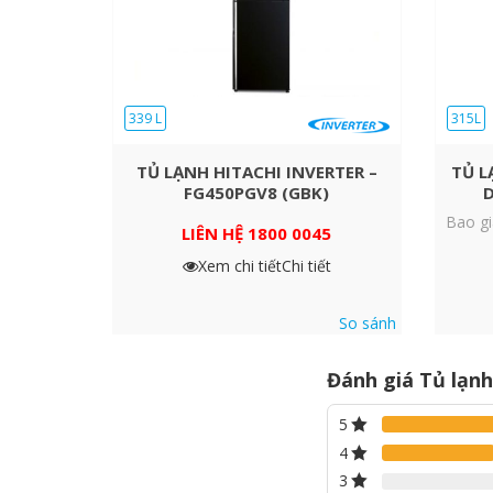
dụng thực tế. Công nghệ Digital Inverter giúp tiết ki
21 năm (chứng nhận bởi VDE).
*Đạt chứng nhận vận hành bền bỉ 21 năm từ Hiệp hội
Elektrotechniker – VDE). **Bảo hành 10 năm chỉ dàn
339 L
315L
TỦ LẠNH HITACHI INVERTER –
TỦ L
FG450PGV8 (GBK)
Bao gi
LIÊN HỆ 1800 0045
Xem chi tiết
Chi tiết
So sánh
Đánh giá Tủ lạn
5
4
3