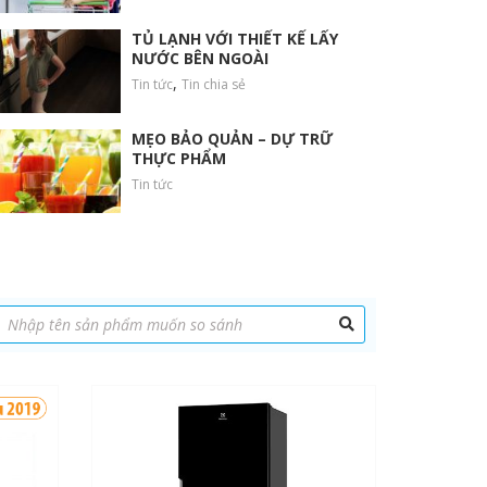
TỦ LẠNH VỚI THIẾT KẾ LẤY
NƯỚC BÊN NGOÀI
,
Tin tức
Tin chia sẻ
MẸO BẢO QUẢN – DỰ TRỮ
THỰC PHẨM
Tin tức