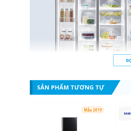
Đ
SẢN PHẨM TƯƠNG TỰ
Tủ lạnh Samsung RS63R5571SL/SV với Cô
Công nghệ Digital Inverter của Samsung tự động điề