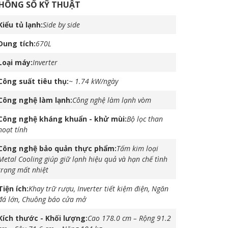
HÔNG SỐ KỸ THUẬT
Kiểu tủ lạnh
Side by side
Dung tích
670L
Loại máy
Inverter
Công suất tiêu thụ
~ 1.74 kW/ngày
Công nghệ làm lạnh
Công nghệ làm lạnh vòm
Công nghệ kháng khuẩn - khử mùi
Bộ lọc than
hoạt tính
Công nghệ bảo quản thực phẩm
Tấm kim loại
Metal Cooling giúp giữ lạnh hiệu quả và hạn chế tình
trạng mất nhiệt
Tiện ích
Khay trữ rượu, Inverter tiết kiệm điện, Ngăn
đá lớn, Chuông báo cửa mở
Kích thước - Khối lượng
Cao 178.0 cm – Rộng 91.2