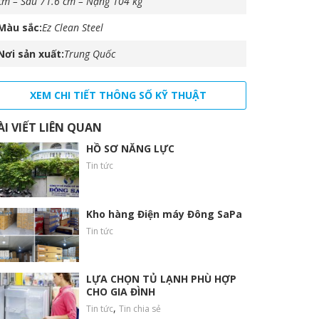
cm – Sâu 71.6 cm – Nặng 104 kg
Màu sắc
Ez Clean Steel
Nơi sản xuất
Trung Quốc
XEM CHI TIẾT THÔNG SỐ KỸ THUẬT
ÀI VIẾT LIÊN QUAN
HỒ SƠ NĂNG LỰC
Tin tức
Kho hàng Điện máy Đông SaPa
Tin tức
LỰA CHỌN TỦ LẠNH PHÙ HỢP
CHO GIA ĐÌNH
,
Tin tức
Tin chia sẻ