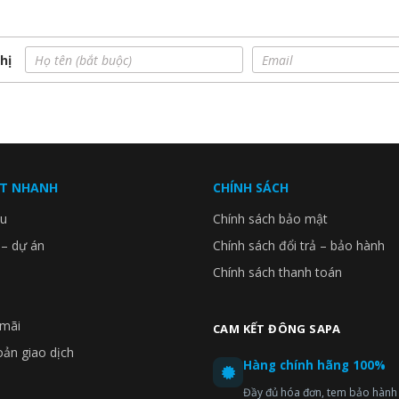
Side từ Samsung mang đến hai ngăn mát và một ngăn đông trong
cả bên trên và bên dưới. Giúp giảm thiểu khí lạnh bị thoát ra
hị
n vẹn vị ngon của thực phẩm.
ẾT NHANH
CHÍNH SÁCH
ệu
Chính sách bảo mật
 – dự án
Chính sách đổi trả – bảo hành
Chính sách thanh toán
mãi
CAM KẾT ĐÔNG SAPA
oản giao dịch
Hàng chính hãng 100%
Đầy đủ hóa đơn, tem bảo hành