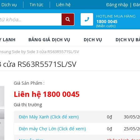
Dịch vụ
Tin tức
Liên hệ
Đăng nhập | Đă
HOTLINE MUA HÀNG
1800 0045
(Miễn cước)
Y LẠNH
BẢNG GIÁ DỊCH VỤ
DỊCH VỤ
DỊCH VỤ B
msung Side by Side 3 cửa RS63R5571SL/SV
 3 cửa RS63R5571SL/SV
Giá Sản Phẩm :
Liên hệ 1800 0045
Giá thị trường
Điện Máy Xanh (Click để xem)
0
₫
30/05/2
Điện máy Chợ Lớn (Click để xem)
0
₫
25/05/2