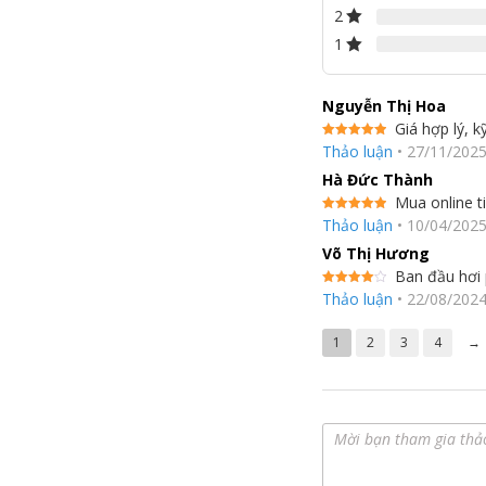
2
1
Nguyễn Thị Hoa
Giá hợp lý, k
Được xếp
Thảo luận
•
27/11/202
hạng
5
5
sao
Hà Đức Thành
Mua online t
Được xếp
Thảo luận
•
10/04/202
hạng
5
5
sao
Võ Thị Hương
Ban đầu hơi
Được
Thảo luận
•
22/08/202
xếp hạng
4
5 sao
1
2
3
4
→
Tủ lạnh Samsung RS63R5571SL/SV Thiết