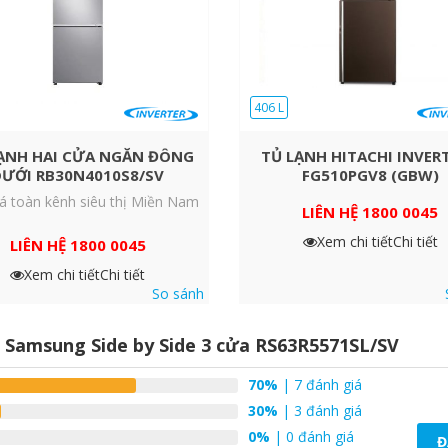
ệm điện năng. Giảm tiếng ồn và kéo dài tuổi thọ động cơ lên đến
 Điện tử và Thông tin Đức (Verband Deutscher
h cho máy nén.
406 L
ẠNH HAI CỬA NGĂN ĐÔNG
TỦ LẠNH HITACHI INVERT
DƯỚI RB30N4010S8/SV
FG510PGV8 (GBW)
á toàn kênh siêu thị Miền Nam
LIÊN HỆ 1800 0045
Xem chi tiết
Chi tiết
LIÊN HỆ 1800 0045
Xem chi tiết
Chi tiết
So sánh
h Samsung Side by Side 3 cửa RS63R5571SL/SV
70%
| 7 đánh giá
30%
| 3 đánh giá
0%
| 0 đánh giá
Đ