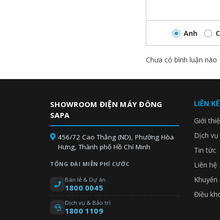
Được thiết kế với 3 cửa linh hoạt, tủ lạnh Side by 
một thiết kế duy nhất. Hai tủ mát được đặt đồng thời 
Anh
C
đến 55%, tiết kiệm điện năng tối ưu và bảo quản trọ
Chưa có bình luận nào
LIÊN K
SHOWROOM ĐIỆN MÁY ĐÔNG
SAPA
Giới thi
Dịch vụ
456/72 Cao Thắng (ND), Phường Hòa
Hưng, Thành phố Hồ Chí Minh
Tin tức
TỔNG ĐÀI MIỄN PHÍ CƯỚC
Liên hệ
Khuyến 
Bán lẻ & Dự án
1800 0045
Điều kh
Dịch vụ & Bảo trì
1800 1109