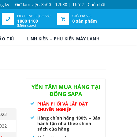
ng ký
Giờ làm việc: 8h00 - 17h30 | Thứ 2 - Chủ nhật
HOTLINE DỊCH VỤ
GIỎ HÀNG
1800 1109
0 sản phẩm
(Miễn cước)
ẢO TRÌ
LINH KIỆN – PHỤ KIỆN MÁY LẠNH
YÊN TÂM MUA HÀNG TẠI
ĐÔNG SAPA
PHÂN PHỐI VÀ LẮP ĐẶT
CHUYÊN NGHIỆP
023
Hàng chính hãng 100% – Bảo
hành tận nhà theo chính
022
sách của hãng