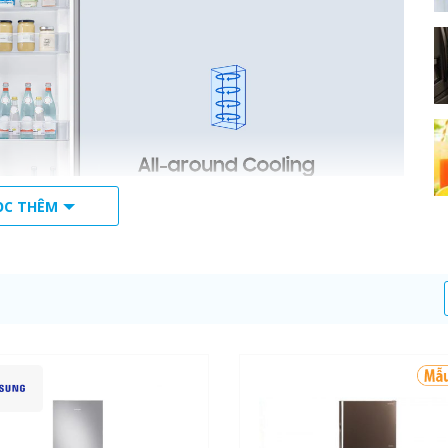
ỌC THÊM
ng Nghệ Digital Inverter
u chỉnh 5 cấp độ hoạt động của động cơ. Tùy theo nhu cầu sử