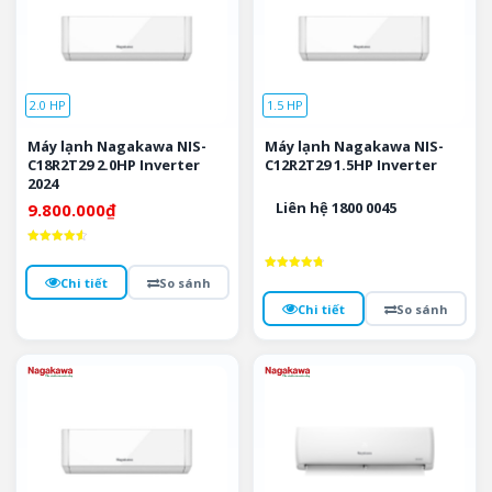
2.0 HP
1.5 HP
Máy lạnh Nagakawa NIS-
Máy lạnh Nagakawa NIS-
C18R2T29 2.0HP Inverter
C12R2T29 1.5HP Inverter
2024
Liên hệ 1800 0045
9.800.000
₫
Được xếp
hạng
4.6
Được xếp
Chi tiết
So sánh
5 sao
hạng
4.8
Chi tiết
So sánh
5 sao