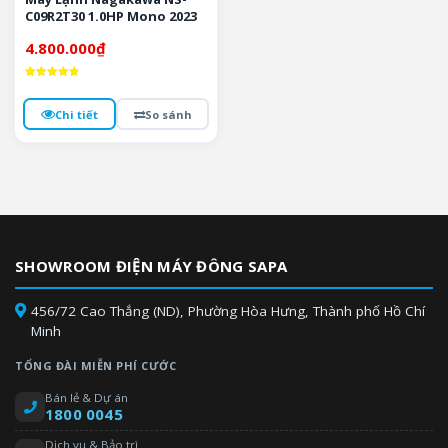
C09R2T30 1.0HP Mono 2023
4.800.000
₫
Được xếp
hạng
4.8
Chi tiết
So sánh
5 sao
SHOWROOM ĐIỆN MÁY ĐÔNG SAPA
456/72 Cao Thắng (ND), Phường Hòa Hưng, Thành phố Hồ Chí
Minh
TỔNG ĐÀI MIỄN PHÍ CƯỚC
Bán lẻ & Dự án
1800 0045
Dịch vụ & Bảo trì