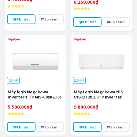
6.250.000
₫
Được xếp
Được xếp
hạng
hạng
4.6
Chi tiết
So sánh
4.5
5 sao
Chi tiết
So sánh
5 sao
1.0 HP
2.0 HP
Máy lạnh Nagakawa
Máy Lạnh Nagakawa NIS-
Inverter 1 HP NIS-C09R2U51
C18R2T28 2.0HP Inverter
5.500.000
₫
9.800.000
₫
Được xếp
Được xếp
hạng
hạng
4.7
4.7
Chi tiết
So sánh
Chi tiết
So sánh
5 sao
5 sao