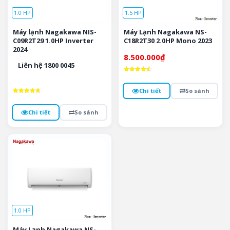
1.0 HP
1.5 HP
Máy lạnh Nagakawa NIS-
Máy Lạnh Nagakawa NS-
C09R2T29 1.0HP Inverter
C18R2T30 2.0HP Mono 2023
2024
8.500.000
₫
Liên hệ 1800 0045
Được xếp
hạng
4.6
Chi tiết
So sánh
5 sao
Được xếp
hạng
4.7
Chi tiết
So sánh
5 sao
1.0 HP
Máy Lạnh Nagakawa NS-