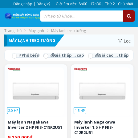
Đăng nhập | Đăng ký
Giờ làm việc: 8h00 - 17h30 | Thứ 2 - Chủ nhật
Trang chủ
Máy lạnh
Máy lạnh treo tường
MÁY LẠNH TREO TƯỜNG
Lọc
2.0 HP
1.5 HP
Máy lạnh Nagakawa
Máy lạnh Nagakawa
Inverter 2 HP NIS-C18R2U51
Inverter 1.5 HP NIS-
C12R2U51
9.150.000
₫