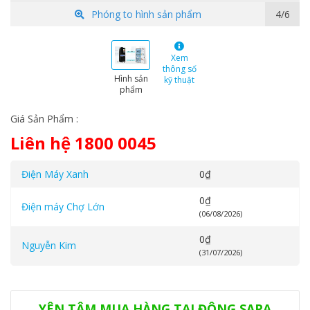
Phóng to hình sản phẩm
5/6
Xem
thông số
Hình sản
kỹ thuật
phẩm
Giá Sản Phẩm :
Liên hệ 1800 0045
Điện Máy Xanh
0
₫
0
₫
Điện máy Chợ Lớn
(06/08/2026)
0
₫
Nguyễn Kim
(31/07/2026)
Danh mục:
Tủ lạnh Panasonic
YÊN TÂM MUA HÀNG TẠI ĐÔNG SAPA