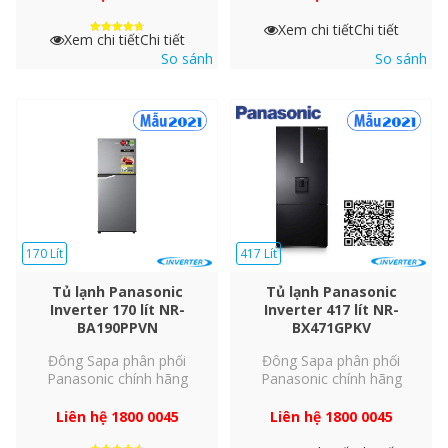
tủ với hệ thống Multi Control
Xem chi tiết
Chi tiết
Xem chi tiết
Chi tiết
Được xếp
hạng
So sánh
So sánh
Hệ thống Multi Control sẽ kiểm soát và điều chỉnh nhiệt độ ở
4.8
5 sao
các ngăn tủ, giúp bảo quản hiệu quả các loại thực phẩm khác
nhau trong từng ngăn và giảm lượng điện tiêu thụ.
170 Lít
417 Lít
Tủ lạnh Panasonic
Tủ lạnh Panasonic
Inverter 170 lít NR-
Inverter 417 lít NR-
BA190PPVN
BX471GPKV
Đông Sapa phân phối
Đông Sapa phân phối
Panasonic chính hãng
Panasonic chính hãng
Giữ ẩm rau quả tươi ngon với ngăn
Liên hệ 1800 0045
Liên hệ 1800 0045
Fresh Safe