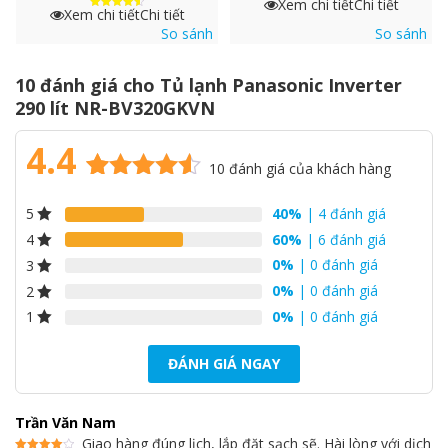
Xem chi tiết
Chi tiết
Xem chi tiết
Chi tiết
Được xếp
Tủ lạnh này có ngăn dành riêng cho bảo quản rau củ và trái cây
hạng
So sánh
So sánh
4.6
nhằm giúp giữ lại độ tươi ngon của chúng, cho bạn sự lựa chọn
5 sao
phong phú về thực phẩm trong gia đình mình.
10 đánh giá cho
Tủ lạnh Panasonic Inverter
290 lít NR-BV320GKVN
4.4
10
đánh giá của khách hàng
4.4
10
trên 5
40%
| 4 đánh giá
5
dựa trên
đánh giá
60%
| 6 đánh giá
4
0%
| 0 đánh giá
3
0%
| 0 đánh giá
2
0%
| 0 đánh giá
1
ĐÁNH GIÁ NGAY
Thiết kế hiện đại cùng với ngăn đá dưới
tiện dụng
Trần Văn Nam
Giao hàng đúng lịch, lắp đặt sạch sẽ. Hài lòng với dịch
Chiếc tủ lạnh này mang kiểu dáng hiện đại với chất liệu cửa mặt