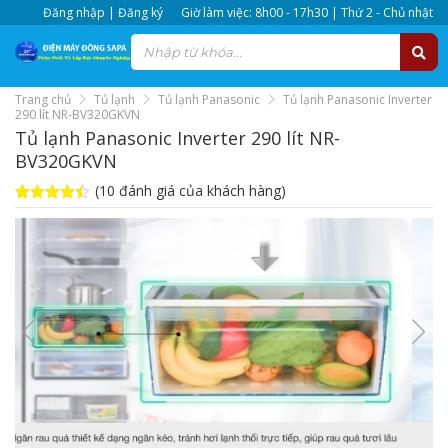
Đăng nhập | Đăng ký
Giờ làm việc: 8h00 - 17h30 | Thứ 2 - Chủ nhật
Trang chủ
Tủ lạnh
Tủ lạnh Panasonic
Tủ lạnh Panasonic Inverter
290 lít NR-BV320GKVN
Tủ lạnh Panasonic Inverter 290 lít NR-
BV320GKVN
(
10
đánh giá của khách hàng)
4.4
10
trên 5
dựa trên
đánh giá