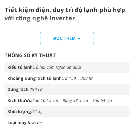
Tiết kiệm điện, duy trì độ lạnh phù hợp
với công nghệ Inverter
Công nghệ
Inverter
được trang bị trên
tủ lạnh Panasonic
này
giúp tiết kiệm tiền điện cho gia đình bạn. Hơn nữa, công nghệ
ĐỌC THÊM
này còn giúp cho
tủ lạnh
hoạt động êm ái và bền bỉ hơn.
THÔNG SỐ KỸ THUẬT
Kiểu tủ lạnh
Tủ hai cửa, Ngăn đá dưới
Khoảng dung tích tủ lạnh
Từ 150 – 300 lít
Dung tích
290 Lít
Kích thước
Cao 164.5 cm – Rộng 58.5 cm – Sâu 64 cm
Khối lượng
61 kg
Loại máy
Inverter