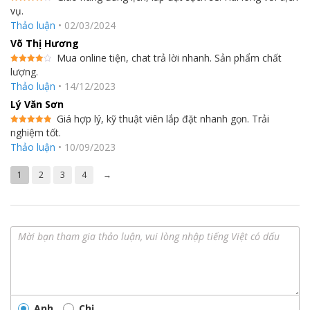
vụ.
Được
kính sang trọng sẽ làm nổi bật lên nội thất căn bếp gia đình bạn.
xếp hạng
Thảo luận
•
02/03/2024
4
5 sao
Tủ được thiết kế với
ngăn đá dưới
rất tiện lợi cho người sử
Võ Thị Hương
dụng.
Dung tích tủ 290 lít
thích hợp cho những hộ gia đình 2 – 3
Mua online tiện, chat trả lời nhanh. Sản phẩm chất
người.
lượng.
Được
xếp hạng
Thảo luận
•
14/12/2023
4
5 sao
Lý Văn Sơn
Giá hợp lý, kỹ thuật viên lắp đặt nhanh gọn. Trải
nghiệm tốt.
Được xếp
hạng
5
5
Thảo luận
•
10/09/2023
sao
1
2
3
4
→
Làm lạnh đều nhanh chóng với công
nghệ làm lạnh Panorama
Anh
Chị