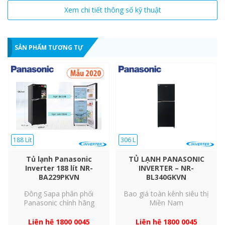
Tiết kiệm điện năng hiệu quả với cảm
Xem chi tiết thông số kỹ thuật
biến Econavi
Hệ thống cảm biến Econavi
giúp
tủ lạnh 2 cửa
này xác định
chính xác nhiệt độ cả trong và ngoài tủ, từ đó điều chỉnh hợp lý
SẢN PHẨM TƯƠNG TỰ
để giữ lạnh cho thực phẩm bên trong mà vẫn tiết kiệm điện
năng tiêu thụ.
188 Lít
306 L
Tủ lạnh Panasonic
TỦ LẠNH PANASONIC
Inverter 188 lít NR-
INVERTER – NR-
BA229PKVN
BL340GKVN
Đông Sapa phân phối
Bao giá toàn kênh siêu thị
Panasonic chính hãng
Miền Nam
Kiểm soát nhiệt độ riêng của từng ngăn
Liên hệ 1800 0045
Liên hệ 1800 0045