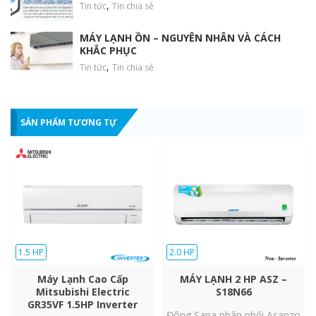
,
Tin tức
Tin chia sẻ
Vận hành êm
MÁY LẠNH ỒN – NGUYÊN NHÂN VÀ CÁCH
ái – Độ bền
KHẮC PHỤC
cao
,
Tin tức
Tin chia sẻ
Được sản xuất trên dây
chuyền hiện đại hàng đầu thế
giới,
SẢN PHẨM TƯƠNG TỰ
máy lạnh Funiki HSC09MMC
vận hành êm ái, tiết kiệm điện
năng. An tâm tận hưởng hiệu
suất bền bỉ trước mọi thách
thức của môi trường.
Chức Năng Tự Chuẩn Đoán
Lỗi
1.5 HP
2.0 HP
Máy lạnh không khí Funiki HSC09MMC đã tích hợp lên sản phẩm
Máy Lạnh Cao Cấp
MÁY LẠNH 2 HP ASZ –
của mình chức năng tự chẩn đoán lỗi. Với chức năng này, khi
Mitsubishi Electric
S18N66
máy lạnh phát sinh lỗi, những mã lỗi này sẽ được hiển thị trên
GR35VF 1.5HP Inverter
mặt lạnh, giúp cho bạn dễ dàng nhận biết, chẩn đoán và sửa
Đông Sapa phân phối Asanzo