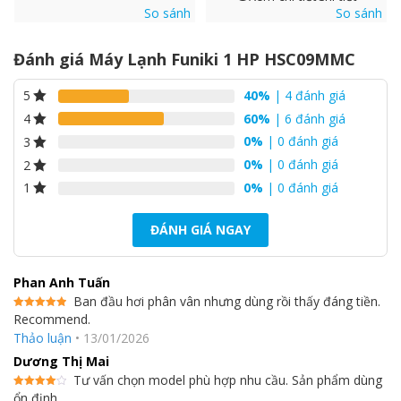
So sánh
So sánh
Môi chất lạnh R32
Đánh giá Máy Lạnh Funiki 1 HP HSC09MMC
Máy lạnh Funiki HSC09MMC sử dụng môi chất lạnh thế hệ mới
R32 có những ưu điểm vượt trội: Hiệu suất làm lạnh cao, tiết
40%
| 4 đánh giá
5
kiệm điện năng tiêu thụ. Hạn chế tác động lên tầng Ozone, từ
60%
| 6 đánh giá
4
đó ngăn chặn tình trạng nóng lên toàn cầu, bảo vệ Trái Đất,
kiểm soát tình trạng biến đổi khí hậu với giải pháp thân thiện môi
0%
| 0 đánh giá
3
trường … đưa Funiki trở thành máy lạnh tiết kiệm điện hàng đầu.
0%
| 0 đánh giá
2
0%
| 0 đánh giá
1
ĐÁNH GIÁ NGAY
Phan Anh Tuấn
Ban đầu hơi phân vân nhưng dùng rồi thấy đáng tiền.
Recommend.
Được xếp
hạng
5
5
Thảo luận
•
13/01/2026
sao
Dương Thị Mai
Tư vấn chọn model phù hợp nhu cầu. Sản phẩm dùng
ổn định.
Được