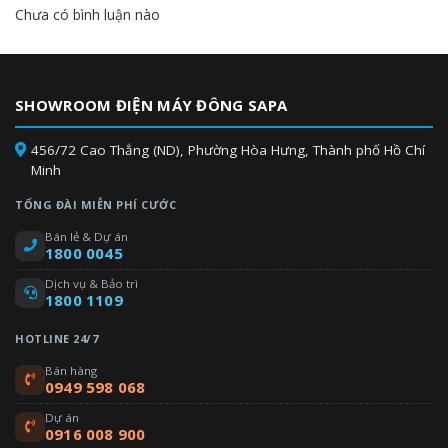
Hộp điện chống cháy
Chưa có bình luận nào
Máy lạnh Funiki HSC09MMC sử dụng các ống đồng ở dàn nóng,
có độ bền cao hơn các vật liệu thông thường khác. Các lá tản
nhiệt ở dàn lạnh và dàn nóng được mạ lớp bảo vệ có hiệu năng
chống gỉ và ăn mòn cao hơn lớp mà thông thường, làm tăng
SHOWROOM ĐIỆN MÁY ĐÔNG SAPA
tuổi thọ, ngăn ngừa vi khuẩn sinh sôi và lây lan một cách hiệu
quả. Chịu được các chất ăn mòn đến từ các tác nhân bên ngoài
456/72 Cao Thắng (ND), Phường Hòa Hưng, Thành phố Hồ Chí
như mưa, hơi muối biển,…vv. Hộp điện được niêm phong bằng
Minh
tấm kim loại chống cháy và được siết chặt để bảo vệ, phòng
TỔNG ĐÀI MIỄN PHÍ CƯỚC
ngừa rủi ro về chập điện, cháy, côn trùng, ẩm ướt.
Bán lẻ & Dự án
1800 0045
Dịch vụ & Bảo trì
1800 1109
HOTLINE 24/7
Bán hàng
0949 598 068
Dự án
0916 008 900