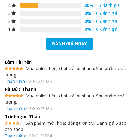
30%
| 3 đánh giá
4
0%
| 0 đánh giá
3
0%
| 0 đánh giá
2
0%
| 0 đánh giá
1
Khay đá xoay và di chuyển được
ĐÁNH GIÁ NGAY
Bạn có thể dời khay đá cho thuận tiện và hiệu quả hơn trong
việc sử dụng không gian lưu trữ.
Lâm Thị Yến
Mua online tiện, chat trả lời nhanh. Sản phẩm chất
lượng.
Được xếp
hạng
5
5
Thảo luận
•
20/12/2025
sao
Hà Đức Thành
Mua online tiện, chat trả lời nhanh. Sản phẩm chất
lượng.
Được xếp
hạng
5
5
Thảo luận
•
28/05/2025
sao
Trịnhngọc Thảo
Sản phẩm mới, hoạt động trơn tru. Đánh giá 5 sao
Khay thủy tinh chịu lực
cho shop.
Được
xếp hạng
Thảo luận
•
02/11/2024
4
5 sao