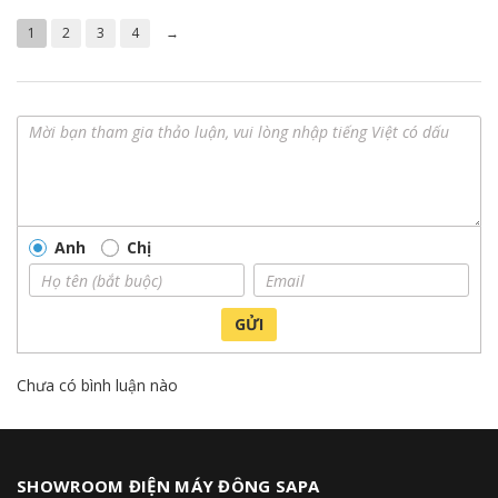
Bề mặt chống trầy xước, chịu nhiệt và dễ dàng lau chùi, có thể
chịu được sức nặng lên tới 100kg*.
1
2
3
4
→
Anh
Chị
GỬI
Chưa có bình luận nào
SHOWROOM ĐIỆN MÁY ĐÔNG SAPA