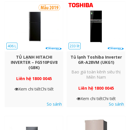
406 L
233 lít
TỦ LẠNH HITACHI
Tủ lạnh Toshiba Inverter
INVERTER – FG510PGV8
GR-A28VM (UKG1)
(GBK)
Bao giá toàn kênh siêu thị
Ngăn trữ chuyển đổi
Miền Nam
Liên hệ 1800 0045
Chọn Cần gạt cho phép bạn điều chỉnh nhiệt độ bên trong bằng
Liên hệ 1800 0045
Xem chi tiết
Chi tiết
cách chuyển đổi giữa hai chế độ.
Xem chi tiết
Chi tiết
So sánh
So sánh