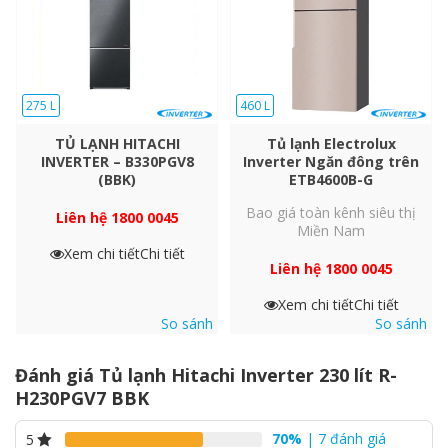
275 L
460 L
TỦ LẠNH HITACHI
Tủ lạnh Electrolux
INVERTER – B330PGV8
Inverter Ngăn đông trên
(BBK)
ETB4600B-G
Bao giá toàn kênh siêu thị
Liên hệ 1800 0045
Miền Nam
Xem chi tiết
Chi tiết
Liên hệ 1800 0045
Chế độ rau
Chế độ sữa / thịt
Để lưu trữ các loại trái cây và rau quả
Xem chi tiết
Chi tiết
Giữ cho thịt và cá tươi
mềm dễ bị hư hỏng
So sánh
So sánh
Thực phẩm đông lạnh
Sắp xếp các mục theo kích thước
Nhanh chóng làm lạnh đồ
Đánh giá Tủ lạnh Hitachi Inverter 230 lít R-
uống
H230PGV7 BBK
70%
| 7 đánh giá
5