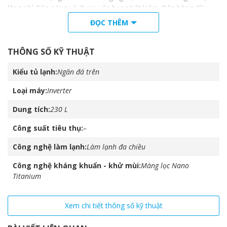
lãng phí điện năng và được xếp hạng tiết kiệm điện hàng đầu
thế giới.
ĐỌC THÊM
THÔNG SỐ KỸ THUẬT
Kiểu tủ lạnh
Ngăn đá trên
Loại máy
Inverter
Dung tích
230 L
Công suất tiêu thụ
–
Công nghệ làm lạnh
Làm lạnh đa chiều
Công nghệ kháng khuẩn - khử mùi
Màng lọc Nano
Titanium
Làm lạnh cực mạnh
Ngay cả khi nhiệt độ của môi trường bên ngoài lên đến
60°C
,
mọi không gian bên trong tủ lạnh vẫn hoàn toàn mát.
Xem chi tiết thông số kỹ thuật
Không cần ổn áp