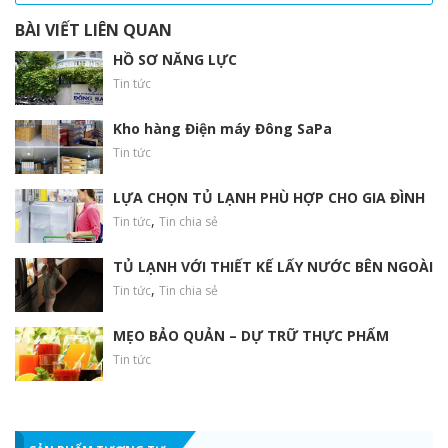
BÀI VIẾT LIÊN QUAN
HỒ SƠ NĂNG LỰC
Tin tức
Kho hàng Điện máy Đông SaPa
Tin tức
LỰA CHỌN TỦ LẠNH PHÙ HỢP CHO GIA ĐÌNH
,
Tin tức
Tin chia sẻ
Luồng lạnh 360
Hệ thống luồng lạnh 360 giúp khí lạnh lưu thông đều khắp
TỦ LẠNH VỚI THIẾT KẾ LẤY NƯỚC BÊN NGOÀI
tủ, làm lạnh nhanh chóng và hiệu quả hơn
,
Tin tức
Tin chia sẻ
MẸO BẢO QUẢN – DỰ TRỮ THỰC PHẨM
Tin tức