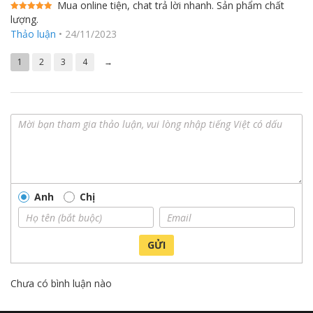
Mua online tiện, chat trả lời nhanh. Sản phẩm chất
Chức năng ngày nghỉ Holiday
lượng.
Được xếp
Luồng lạnh 360°
hạng
5
5
Thảo luận
•
24/11/2023
sao
Đèn led ít tỏa nhiệt, bền và tiết kiệm điện
1
2
3
4
→
Anh
Chị
GỬI
Chưa có bình luận nào