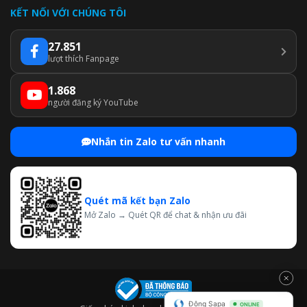
KẾT NỐI VỚI CHÚNG TÔI
27.851
lượt thích Fanpage
1.868
người đăng ký YouTube
Nhắn tin Zalo tư vấn nhanh
Quét mã kết bạn Zalo
Mở Zalo → Quét QR để chat & nhận ưu đãi
Đông Sapa
ONLINE