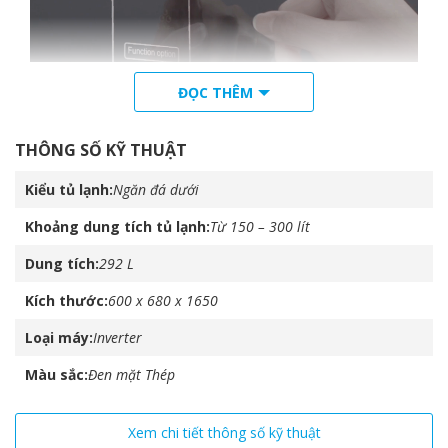
ĐỌC THÊM
Diệt khuẩn khử mùi Deo
THÔNG SỐ KỸ THUẬT
Fresh
Kiểu tủ lạnh
Ngăn đá dưới
Sử dụng phân tử Nano bạc để ngăn ngừa vi khuẩn, nấm
mốc gây mùi khó chịu, đem lại không gian thông thoáng,
Khoảng dung tích tủ lạnh
Từ 150 – 300 lít
sạch sẽ trong tủ lạnh, đảm bảo an toàn sức khỏe cho cả
gia đình.
Dung tích
292 L
Kích thước
600 x 680 x 1650
Loại máy
Inverter
Màu sắc
Đen mặt Thép
Xem chi tiết thông số kỹ thuật