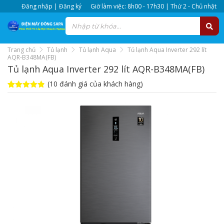
Đăng nhập | Đăng ký
Giờ làm việc: 8h00 - 17h30 | Thứ 2 - Chủ nhật
Trang chủ
Tủ lạnh
Tủ lạnh Aqua
Tủ lạnh Aqua Inverter 292 lít
AQR-B348MA(FB)
Tủ lạnh Aqua Inverter 292 lít AQR-B348MA(FB)
(
10
đánh giá của khách hàng)
4.8
10
trên 5
dựa trên
đánh giá