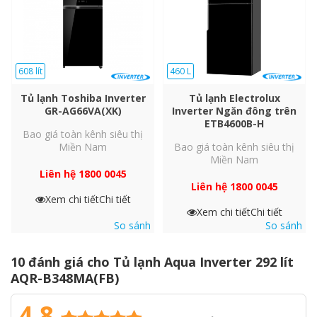
608 lít
460 L
Tủ lạnh Toshiba Inverter
Tủ lạnh Electrolux
GR-AG66VA(XK)
Inverter Ngăn đông trên
ETB4600B-H
Bao giá toàn kênh siêu thị
Miền Nam
Bao giá toàn kênh siêu thị
Miền Nam
Liên hệ 1800 0045
TẤT CẢ THÔNG SỐ KỸ THUẬT
Liên hệ 1800 0045
Xem chi tiết
Chi tiết
Xem chi tiết
Chi tiết
Thông số kỹ thuật
So sánh
So sánh
Tổng/Thực
317/292
10 đánh giá cho
Tủ lạnh Aqua Inverter 292 lít
AQR-B348MA(FB)
Ngăn đông
91
4.8