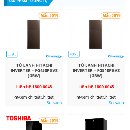
SẢN PHẨM TƯƠNG TỰ
339 L
406 L
TỦ LẠNH HITACHI
TỦ LẠNH HITACHI
INVERTER – FG450PGV8
INVERTER – FG510PGV8
Khay kính chịu lực
(GBW)
(GBW)
Khay được làm bằng kính chịu lực cứng cáp và sang trọng
Liên hệ 1800 0045
Liên hệ 1800 0045
giúp bạn trữ được nhiều thực phẩm nặng mà không cần lo
lắng.
Xem chi tiết
Chi tiết
Xem chi tiết
Chi tiết
So sánh
So sánh