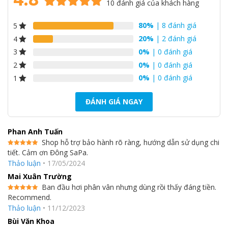
Ngăn mát
167
10
đánh giá của khách hàng
4.8
10
trên 5
80%
| 8 đánh giá
5
dựa trên
Dung tích ngăn biến nhiệt
34
đánh giá
20%
| 2 đánh giá
4
0%
| 0 đánh giá
3
Kích thước (R x S x C) (mm)
600 x 680 x 1650
0%
| 0 đánh giá
2
0%
| 0 đánh giá
1
Màu sắc
Đen
Chất liệu cửa tủ
Mặt thép
ĐÁNH GIÁ NGAY
Tính năng nổi bật
Inverter
Ngăn đông mềm đa năng Magic room-18°C đến 5°C
Phan Anh Tuấn
Shop hỗ trợ bảo hành rõ ràng, hướng dẫn sử dụng chi
Khay kính chịu lực
tiết. Cảm ơn Đông SaPa.
Được xếp
hạng
5
5
Thảo luận
•
17/05/2024
sao
Khử mùi diệt khuẩn Deo-fresh
Mai Xuân Trường
Tính năng khác
Ban đầu hơi phân vân nhưng dùng rồi thấy đáng tiền.
Recommend.
Được xếp
hạng
5
5
Bảng điều khiển cảm ứng
Thảo luận
•
11/12/2023
sao
Bùi Văn Khoa