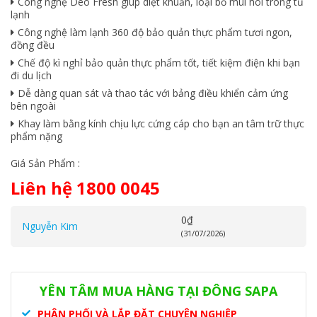
Công nghệ Deo Fresh giúp diệt khuẩn, loại bỏ mùi hôi trong tủ
lạnh
Công nghệ làm lạnh 360 độ bảo quản thực phẩm tươi ngon,
đồng đều
Chế độ kì nghỉ bảo quản thực phẩm tốt, tiết kiệm điện khi bạn
đi du lịch
Dễ dàng quan sát và thao tác với bảng điều khiển cảm ứng
bên ngoài
Khay làm bằng kính chịu lực cứng cáp cho bạn an tâm trữ thực
phẩm nặng
Giá Sản Phẩm :
Liên hệ 1800 0045
0
₫
Nguyễn Kim
(31/07/2026)
Danh mục:
Tủ lạnh
,
Tủ lạnh Aqua
YÊN TÂM MUA HÀNG TẠI ĐÔNG SAPA
PHÂN PHỐI VÀ LẮP ĐẶT CHUYÊN NGHIỆP