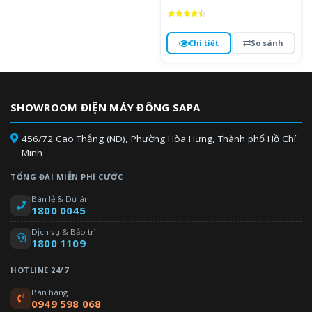
Được xếp
hạng
4.5
Chi tiết
So sánh
5 sao
SHOWROOM ĐIỆN MÁY ĐÔNG SAPA
456/72 Cao Thắng (ND), Phường Hòa Hưng, Thành phố Hồ Chí
Minh
TỔNG ĐÀI MIỄN PHÍ CƯỚC
Bán lẻ & Dự án
1800 0045
Dịch vụ & Bảo trì
1800 1109
HOTLINE 24/7
Bán hàng
0949 598 068