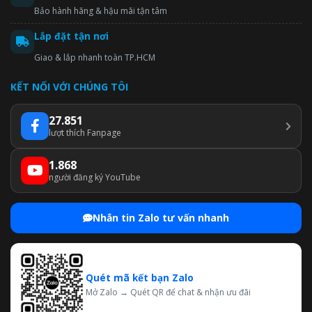
Bảo hành hãng & hậu mãi tận tâm
Lắp đặt tận nơi
Giao & lắp nhanh toàn TP.HCM
KẾT NỐI VỚI CHÚNG TÔI
27.851
lượt thích Fanpage
1.868
người đăng ký YouTube
Nhắn tin Zalo tư vấn nhanh
Quét mã kết bạn Zalo
Mở Zalo → Quét QR để chat & nhận ưu đãi