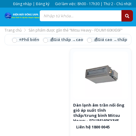
Đăng nhập | Đăng ký
Giờ làm việc: 8h00 - 17h30 | Thứ 2 - Chủ nhật
Trang chủ
Sản phẩm được gắn thẻ “Mitsu Heavy - FDUM160KXE6F”
Mitsu Heavy -
FDUM160KXE6F
Dàn lạnh âm trần nối ống
gió áp suất tĩnh
thấp/trung bình Mitsu
Heavy – FDUM160KXE6F
Liên hệ 1800 0045