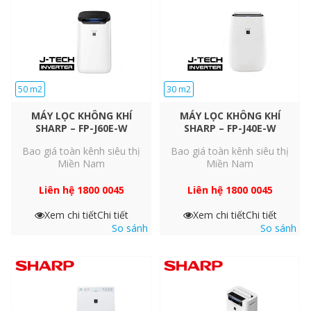
50 m2
30 m2
Chế độ Haze thông minh
MÁY LỌC KHÔNG KHÍ
MÁY LỌC KHÔNG KHÍ
Cho phép máy tự động vận hành quạt với tốc độ cao trong 60
SHARP – FP-J60E-W
SHARP – FP-J40E-W
phút đầu tiên. Sau đó hoạt động luân phiên giữa hai cấp độ thấp
Bao giá toàn kênh siêu thị
Bao giá toàn kênh siêu thị
và cao trong mỗi 20 phút kế tiếp để tăng khả năng lọc khí và giải
Miền Nam
Miền Nam
phóng Plasmacluster ion.
Liên hệ 1800 0045
Liên hệ 1800 0045
Xem chi tiết
Chi tiết
Xem chi tiết
Chi tiết
So sánh
So sánh