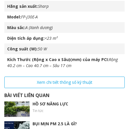
Hãng sản xuất
Sharp
Máy lọc không khí
Sharp
– FP-J30E-A s
ử dụng bộ
Model
FP-J30E-A
lọc Hepa cao cấp, lọc không khí với 3 tốc độ quạt
Màu sắc
A (Xanh dương)
thấp – trung bình – cao tương ứng với lưu lượng
Diện tích áp dụng
<23 m²
gió 60 – 120 – 180 m3/h
Công suất (W)
50 W
Người dùng tùy chọn theo nhu cầu sử dụng, dùng hiệu quả cho
phòng có diện tích nhỏ hơn 23 m2.
Kích Thước (Rộng x Cao x Sâu)(mm) của máy PCI
Rộng
40.2 cm – Cao 40.7 cm – Sâu 17 cm
Tuổi thọ bộ lọc lên đến 2 năm tối ưu kinh tế cho gia đình.
Xem chi tiết thông số kỹ thuật
BÀI VIẾT LIÊN QUAN
HỒ SƠ NĂNG LỰC
Tin tức
BỤI MỊN PM 2.5 LÀ GÌ?