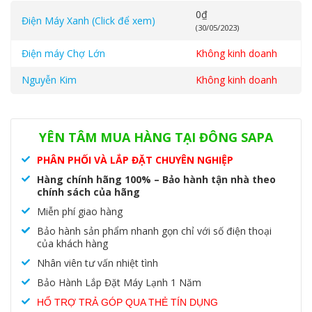
0
₫
Điện Máy Xanh (Click để xem)
(30/05/2023)
Điện máy Chợ Lớn
Không kinh doanh
Nguyễn Kim
Không kinh doanh
Danh mục:
Máy Lọc Không Khí
,
Máy lọc không khí Sharp
YÊN TÂM MUA HÀNG TẠI ĐÔNG SAPA
PHÂN PHỐI VÀ LẮP ĐẶT CHUYÊN NGHIỆP
Hàng chính hãng 100% – Bảo hành tận nhà theo
chính sách của hãng
Miễn phí giao hàng
Bảo hành sản phẩm nhanh gọn chỉ với số điện thoại
của khách hàng
Nhân viên tư vấn nhiệt tình
Bảo Hành Lắp Đặt Máy Lạnh 1 Năm
HỔ TRỢ TRẢ GÓP QUA THẺ TÍN DỤNG