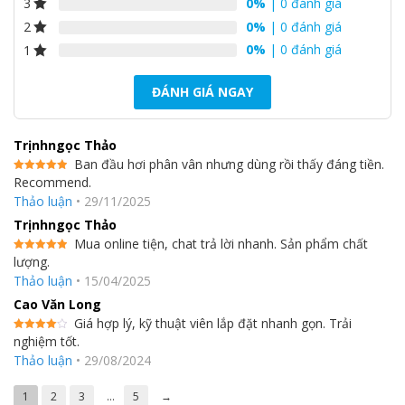
0%
| 0 đánh giá
3
0%
| 0 đánh giá
2
0%
| 0 đánh giá
1
ĐÁNH GIÁ NGAY
Trịnhngọc Thảo
Ban đầu hơi phân vân nhưng dùng rồi thấy đáng tiền.
Recommend.
Được xếp
hạng
5
5
Thảo luận
•
29/11/2025
sao
Trịnhngọc Thảo
Mua online tiện, chat trả lời nhanh. Sản phẩm chất
lượng.
Được xếp
hạng
5
5
Thảo luận
•
15/04/2025
sao
Cao Văn Long
Giá hợp lý, kỹ thuật viên lắp đặt nhanh gọn. Trải
nghiệm tốt.
Được
xếp hạng
Thảo luận
•
29/08/2024
4
5 sao
1
2
3
…
5
→