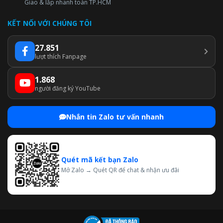
Giao & lắp nhanh toàn TP.HCM
KẾT NỐI VỚI CHÚNG TÔI
27.851
lượt thích Fanpage
1.868
người đăng ký YouTube
Nhắn tin Zalo tư vấn nhanh
Quét mã kết bạn Zalo
Mở Zalo → Quét QR để chat & nhận ưu đãi