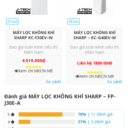
21 m2
28 m2
MÁY LỌC KHÔNG KHÍ
MÁY LỌC KHÔNG KHÍ
SHARP KC-F30EV–W
SHARP – KC-G40EV-W
Bao giá toàn kênh siêu thị
Bao giá toàn kênh siêu thị
Máy lọc không khí Sharp FP-J30E-A gọn đẹp, sang trọng, tiện ích,
Miền Nam
Miền Nam
sản phẩm công nghệ hỗ trợ bảo vệ sức khỏe
gia đình
.
4.510.000
₫
Liên hệ 1800 0045
Xem chi tiết
Chi tiết
Được xếp
hạng
Xem chi tiết
Chi tiết
Được xếp
5
hạng
5 sao
So sánh
So sánh
4.85
5 sao
Đánh giá MÁY LỌC KHÔNG KHÍ SHARP – FP-
J30E-A
78%
| 11 đánh giá
5
21%
| 3 đánh giá
4