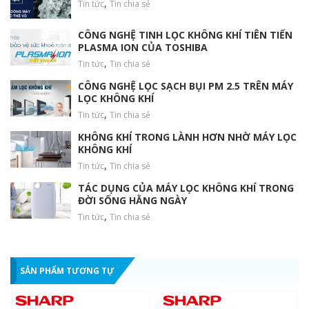
,
Tin tức
Tin chia sẻ
CÔNG NGHỆ TINH LỌC KHÔNG KHÍ TIÊN TIẾN
PLASMA ION CỦA TOSHIBA
,
Tin tức
Tin chia sẻ
CÔNG NGHỆ LỌC SẠCH BỤI PM 2.5 TRÊN MÁY
Kết hợp khả năng giải phóng Plasmacluster ion
LỌC KHÔNG KHÍ
mật độ cao 7000 ion/cm3
,
Tin tức
Tin chia sẻ
KHÔNG KHÍ TRONG LÀNH HƠN NHỜ MÁY LỌC
Diệt sạch 99.97% bụi bẩn, khử vi khuẩn, tế bào nấm mốc, tác
KHÔNG KHÍ
nhân dị ứng, mùi hôi và tái tạo phân tử nước trong không khí
,
Tin tức
Tin chia sẻ
giúp không gian sạch thoáng, an toàn và mát mẻ.
TÁC DỤNG CỦA MÁY LỌC KHÔNG KHÍ TRONG
ĐỜI SỐNG HẰNG NGÀY
,
Tin tức
Tin chia sẻ
SẢN PHẨM TƯƠNG TỰ