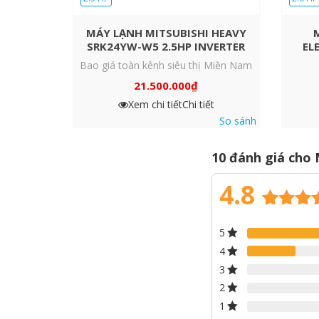
MÁY LẠNH MITSUBISHI HEAVY
SRK24YW-W5 2.5HP INVERTER
EL
Bao giá toàn kênh siêu thị Miền Nam
21.500.000
₫
Xem chi tiết
Chi tiết
So sánh
10 đánh giá cho
4.8
4.8
10
trên
5
dựa trên
đánh gi
4
3
2
1