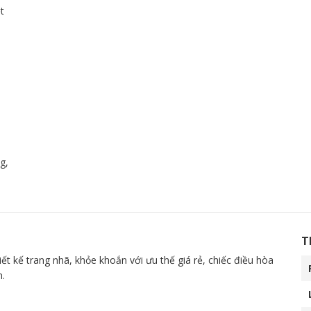
t
g,
T
 kế trang nhã, khỏe khoắn với ưu thế giá rẻ, chiếc điều hòa
n.