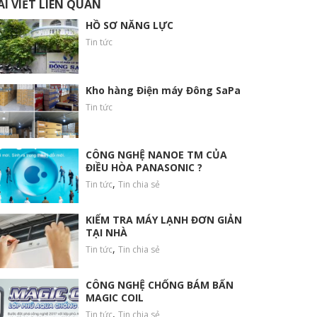
ÀI VIẾT LIÊN QUAN
HỒ SƠ NĂNG LỰC
Tin tức
Kho hàng Điện máy Đông SaPa
Tin tức
CÔNG NGHỆ NANOE TM CỦA
ĐIỀU HÒA PANASONIC ?
,
Tin tức
Tin chia sẻ
KIỂM TRA MÁY LẠNH ĐƠN GIẢN
TẠI NHÀ
,
Tin tức
Tin chia sẻ
CÔNG NGHỆ CHỐNG BÁM BẨN
MAGIC COIL
,
Tin tức
Tin chia sẻ