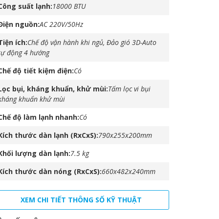
Công suất lạnh
18000 BTU
Điện nguồn
AC 220V/50Hz
Tiện ích
Chế độ vận hành khi ngủ, Đảo gió 3D-Auto
tự động 4 hướng
Chế độ tiết kiệm điện
Có
Lọc bụi, kháng khuẩn, khử mùi
Tấm lọc vi bụi
kháng khuẩn khử mùi
Chế độ làm lạnh nhanh
Có
Kích thước dàn lạnh (RxCxS)
790x255x200mm
Khối lượng dàn lạnh
7.5 kg
Kích thước dàn nóng (RxCxS)
660x482x240mm
XEM CHI TIẾT THÔNG SỐ KỸ THUẬT