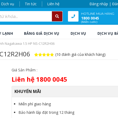
Dịch vụ
Tin tức
Liên hệ
Đăng nhập | Đă
HOTLINE MUA HÀNG
1800 0045
(Miễn cước)
Y LẠNH
BẢNG GIÁ DỊCH VỤ
DỊCH VỤ
DỊCH VỤ B
ạnh Nagakawa 1.5 HP NS-C12R2H06
-C12R2H06
(
10
đánh giá của khách hàng)
4.8
10
trên 5
dựa trên
đánh giá
Giá Sản Phẩm :
Liên hệ 1800 0045
KHUYẾN MÃI
Miễn phí giao hàng
Bảo hành lắp đặt trong 12 tháng