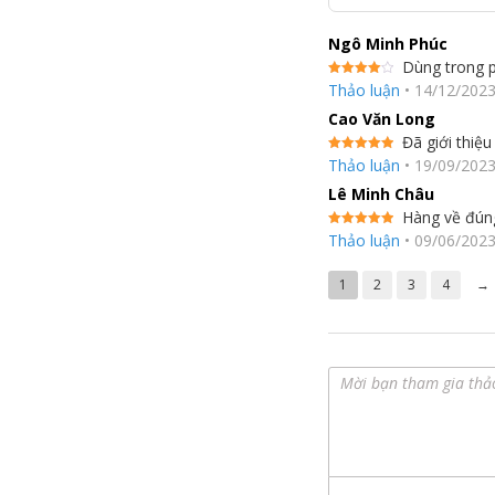
Ngô Minh Phúc
Dùng trong p
Được
Thảo luận
•
14/12/202
xếp hạng
4
5 sao
Cao Văn Long
Đã giới thiệ
Được xếp
Thảo luận
•
19/09/202
hạng
5
5
sao
Lê Minh Châu
Hàng về đúng
Được xếp
Thảo luận
•
09/06/202
hạng
5
5
sao
1
2
3
4
→