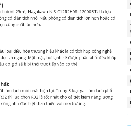
²)
n tích dưới 25m², Nagakawa NIS-C12R2H08 12000BTU là lựa
òng có diện tích nhỏ. Nếu phòng có diện tích lớn hơn hoặc có
họn công suất lớn hơn.
 loại điều hòa thương hiệu khác là có tích hợp công nghệ
ó dọc và ngang. Một mặt, hơi lạnh sẽ được phân phối đều khắp
 do gió sẽ ít bị thổi trực tiếp vào cơ thể.
nhất
làm lạnh mới nhất hiện tại. Trong 3 loại gas làm lạnh phổ
R32 thì lựa chọn R32 là tốt nhất cho cả tiết kiệm năng lượng
 cũng như đặc biệt thân thiện với môi trường.