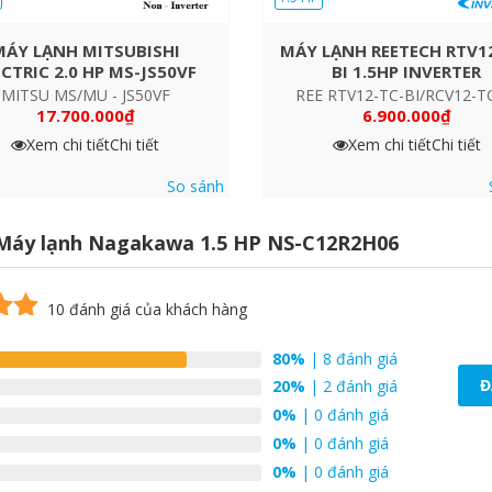
MÁY LẠNH MITSUBISHI
MÁY LẠNH REETECH RTV1
ECTRIC 2.0 HP MS-JS50VF
BI 1.5HP INVERTER
MITSU MS/MU - JS50VF
REE RTV12-TC-BI/RCV12-T
17.700.000
₫
6.900.000
₫
Xem chi tiết
Chi tiết
Xem chi tiết
Chi tiết
So sánh
Máy lạnh Nagakawa 1.5 HP NS-C12R2H06
10
đánh giá của khách hàng
 5
80%
| 8 đánh giá
Đ
á
20%
| 2 đánh giá
0%
| 0 đánh giá
0%
| 0 đánh giá
0%
| 0 đánh giá