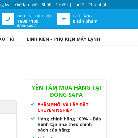
ng ký
Giờ làm việc: 8h00 - 17h30 | Thứ 2 - Chủ nhật
HOTLINE DỊCH VỤ
GIỎ HÀNG
1800 1109
0 sản phẩm
(Miễn cước)
ẢO TRÌ
LINH KIỆN – PHỤ KIỆN MÁY LẠNH
YÊN TÂM MUA HÀNG TẠI
ĐÔNG SAPA
PHÂN PHỐI VÀ LẮP ĐẶT
CHUYÊN NGHIỆP
Hàng chính hãng 100% – Bảo
hành tận nhà theo chính
sách của hãng