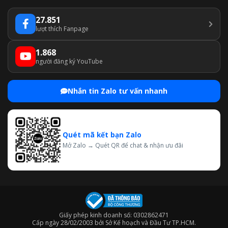
27.851
lượt thích Fanpage
1.868
người đăng ký YouTube
Nhắn tin Zalo tư vấn nhanh
Quét mã kết bạn Zalo
Mở Zalo → Quét QR để chat & nhận ưu đãi
Giấy phép kinh doanh số: 0302862471
Cấp ngày 28/02/2003 bởi Sở Kế hoạch và Đầu Tư TP.HCM.