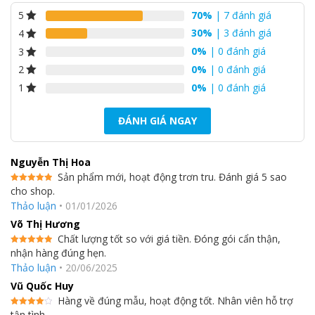
70%
| 7 đánh giá
5
30%
| 3 đánh giá
4
0%
| 0 đánh giá
3
0%
| 0 đánh giá
2
0%
| 0 đánh giá
1
ĐÁNH GIÁ NGAY
Nguyễn Thị Hoa
Sản phẩm mới, hoạt động trơn tru. Đánh giá 5 sao
cho shop.
Được xếp
hạng
5
5
Thảo luận
•
01/01/2026
sao
Võ Thị Hương
Chất lượng tốt so với giá tiền. Đóng gói cẩn thận,
nhận hàng đúng hẹn.
Được xếp
hạng
5
5
Thảo luận
•
20/06/2025
sao
Vũ Quốc Huy
Hàng về đúng mẫu, hoạt động tốt. Nhân viên hỗ trợ
tận tình.
Được