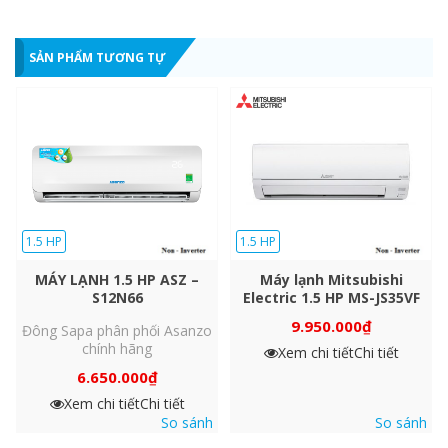
SẢN PHẨM TƯƠNG TỰ
1.5 HP
1.5 HP
MÁY LẠNH 1.5 HP ASZ –
Máy lạnh Mitsubishi
S12N66
Electric 1.5 HP MS-JS35VF
9.950.000
₫
Đông Sapa phân phối Asanzo
chính hãng
Xem chi tiết
Chi tiết
6.650.000
₫
Xem chi tiết
Chi tiết
So sánh
So sánh