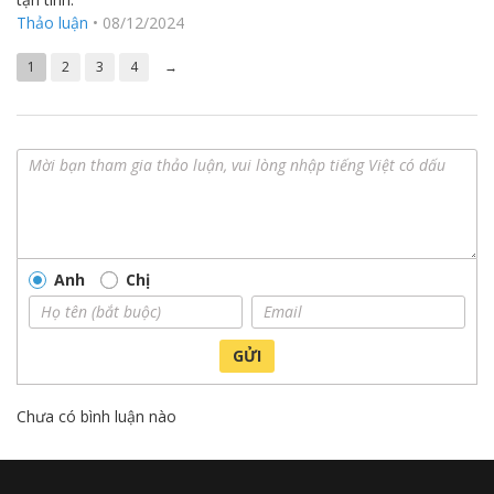
xếp hạng
Thảo luận
•
08/12/2024
4
5 sao
1
2
3
4
→
Anh
Chị
GỬI
Chưa có bình luận nào