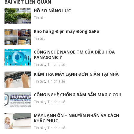
BÀI VIẾT LIÊN QUAN
HỒ SƠ NĂNG LỰC
Tin tức
Kho hàng Điện máy Đông SaPa
Tin tức
CÔNG NGHỆ NANOE TM CỦA ĐIỀU HÒA
PANASONIC ?
,
Tin tức
Tin chia sẻ
KIỂM TRA MÁY LẠNH ĐƠN GIẢN TẠI NHÀ
,
Tin tức
Tin chia sẻ
CÔNG NGHỆ CHỐNG BÁM BẨN MAGIC COIL
,
Tin tức
Tin chia sẻ
MÁY LẠNH ỒN – NGUYÊN NHÂN VÀ CÁCH
KHẮC PHỤC
,
Tin tức
Tin chia sẻ