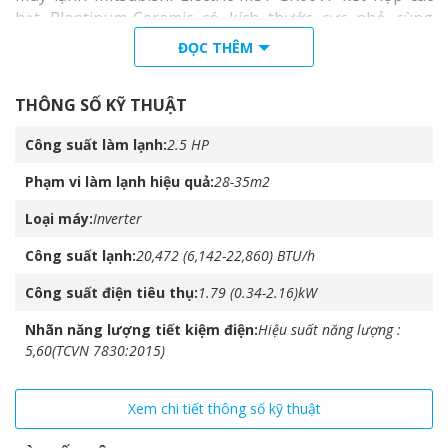
hạt Plantinum-Ceramic có kích thước cực nhỏ cùng
màng lọc chống nấm mốc, có tác dụng kháng khuản và
ĐỌC THÊM
khừ mùi hiệu quả, đảm bảo bầu không khí luôn trong
lành và tươi mát.
THÔNG SỐ KỸ THUẬT
Công suất làm lạnh
2.5 HP
Vận hành êm ái
Phạm vi làm lạnh hiệu quả
28-35m2
Mitsubishi Electric MSY-GR60VF tích hợp các công nghệ
Loại máy
Inverter
tiên tiến cùng 6 hướng thổi theo chiều ngang và 5
hướng thổi theo chiều dọc điều chỉnh gió Auto cho
Công suất lạnh
20,472 (6,142-22,860) BTU/h
phép máy phân bổ luồng gió đều khắp phòng siêu êm
Công suất điện tiêu thụ
1.79 (0.34-2.16)kW
ái, phù hợp với tất cả các không gian phòng và môi
trường làm việc.
Nhãn năng lượng tiết kiệm điện
Hiệu suất năng lượng :
5,60(TCVN 7830:2015)
Xem chi tiết thông số kỹ thuật