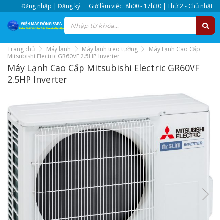
Đăng nhập | Đăng ký
Giờ làm việc: 8h00 - 17h30 | Thứ 2 - Chủ nhật
Trang chủ
Máy lạnh
Máy lạnh treo tường
Máy Lạnh Cao Cấp
Mitsubishi Electric GR60VF 2.5HP Inverter
Máy Lạnh Cao Cấp Mitsubishi Electric GR60VF
2.5HP Inverter